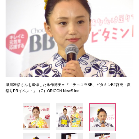
津川雅彦さんを追悼した永作博美＝『「チョコラBB」ビタミンB2啓発・夏
祭りPRイベント』（C）ORICON NewS inc.