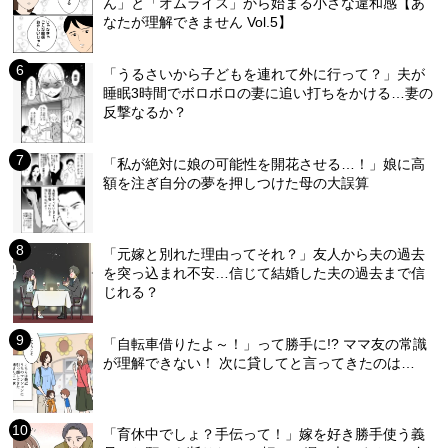
ん」と「オムライス」から始まる小さな違和感【あ
なたが理解できません Vol.5】
「うるさいから子どもを連れて外に行って？」夫が
睡眠3時間でボロボロの妻に追い打ちをかける…妻の
反撃なるか？
「私が絶対に娘の可能性を開花させる…！」娘に高
額を注ぎ自分の夢を押しつけた母の大誤算
「元嫁と別れた理由ってそれ？」友人から夫の過去
を突っ込まれ不安…信じて結婚した夫の過去まで信
じれる？
「自転車借りたよ～！」って勝手に!? ママ友の常識
が理解できない！ 次に貸してと言ってきたのは…
「育休中でしょ？手伝って！」嫁を好き勝手使う義