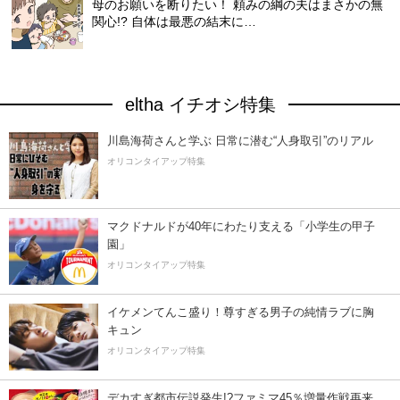
母のお願いを断りたい！ 頼みの綱の夫はまさかの無
関心!? 自体は最悪の結末に…
eltha イチオシ特集
川島海荷さんと学ぶ 日常に潜む“人身取引”のリアル
オリコンタイアップ特集
マクドナルドが40年にわたり支える「小学生の甲子
園」
オリコンタイアップ特集
イケメンてんこ盛り！尊すぎる男子の純情ラブに胸
キュン
オリコンタイアップ特集
デカすぎ都市伝説発生!?ファミマ45％増量作戦再来