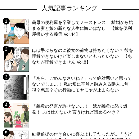
人気記事ランキング
義母の便利屋を卒業してノーストレス！ 離婚から始
まる妻と娘の新たな人生に悔いはなし！【嫁を便利
屋扱いする義母 Vol.44】
ほぼ手ぶらなのに彼女の荷物は持ちたくない？ 彼を
理解できないけど楽しまないともったいない！【あ
なたが理解できません Vol.8】
「あら、ごめんなさいね？」って絶対悪いと思って
ないでしょ…！ 私の畑に平然と踏み入る隣人…無
視？悪意？その行動にモヤモヤが止まらない
「義母の発言が許せない…！」嫁が義母に怒り爆
発！ 夫は仕方ないと言うけれど諦めるべき？
結婚前提の付き合いに喜ぶよし子だったが…「うど