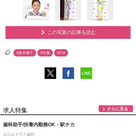
この写真の記事を読む
#新木優子
#女優
#CM
さらに見る
求人特集
歯科助手/扶養内勤務OK・駅チカ
みなみテラス歯科