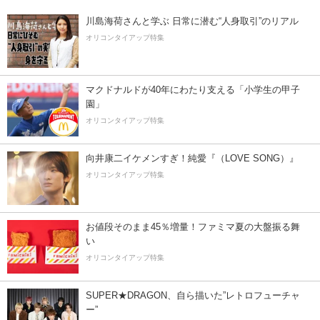
川島海荷さんと学ぶ 日常に潜む“人身取引”のリアル
オリコンタイアップ特集
マクドナルドが40年にわたり支える「小学生の甲子
園」
オリコンタイアップ特集
向井康二イケメンすぎ！純愛『（LOVE SONG）』
オリコンタイアップ特集
お値段そのまま45％増量！ファミマ夏の大盤振る舞
い
オリコンタイアップ特集
SUPER★DRAGON、自ら描いた”レトロフューチャ
ー”