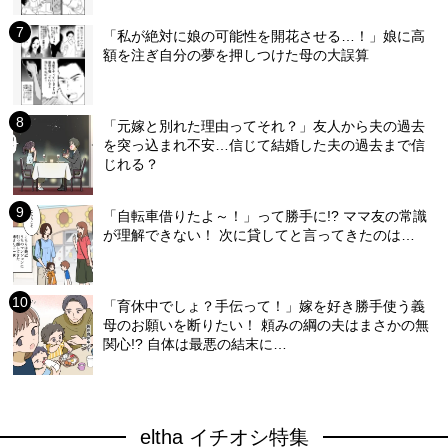
「私が絶対に娘の可能性を開花させる…！」娘に高
額を注ぎ自分の夢を押しつけた母の大誤算
「元嫁と別れた理由ってそれ？」友人から夫の過去
を突っ込まれ不安…信じて結婚した夫の過去まで信
じれる？
「自転車借りたよ～！」って勝手に!? ママ友の常識
が理解できない！ 次に貸してと言ってきたのは…
「育休中でしょ？手伝って！」嫁を好き勝手使う義
母のお願いを断りたい！ 頼みの綱の夫はまさかの無
関心!? 自体は最悪の結末に…
eltha イチオシ特集