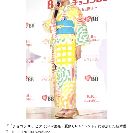
『「チョコラBB」ビタミンB2啓発・夏祭りPRイベント』に参加した新木優
子 （C）ORICON NewS inc.