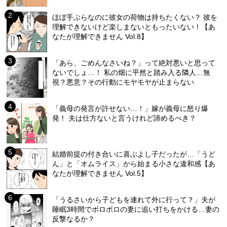
ほぼ手ぶらなのに彼女の荷物は持ちたくない？ 彼を
理解できないけど楽しまないともったいない！【あ
なたが理解できません Vol.8】
「あら、ごめんなさいね？」って絶対悪いと思って
ないでしょ…！ 私の畑に平然と踏み入る隣人…無
視？悪意？その行動にモヤモヤが止まらない
「義母の発言が許せない…！」嫁が義母に怒り爆
発！ 夫は仕方ないと言うけれど諦めるべき？
結婚前提の付き合いに喜ぶよし子だったが…「うど
ん」と「オムライス」から始まる小さな違和感【あ
なたが理解できません Vol.5】
「うるさいから子どもを連れて外に行って？」夫が
睡眠3時間でボロボロの妻に追い打ちをかける…妻の
反撃なるか？