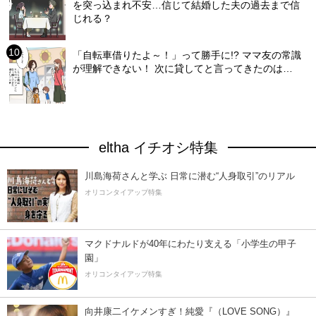
を突っ込まれ不安…信じて結婚した夫の過去まで信
じれる？
「自転車借りたよ～！」って勝手に!? ママ友の常識
が理解できない！ 次に貸してと言ってきたのは…
eltha イチオシ特集
川島海荷さんと学ぶ 日常に潜む“人身取引”のリアル
オリコンタイアップ特集
マクドナルドが40年にわたり支える「小学生の甲子
園」
オリコンタイアップ特集
向井康二イケメンすぎ！純愛『（LOVE SONG）』