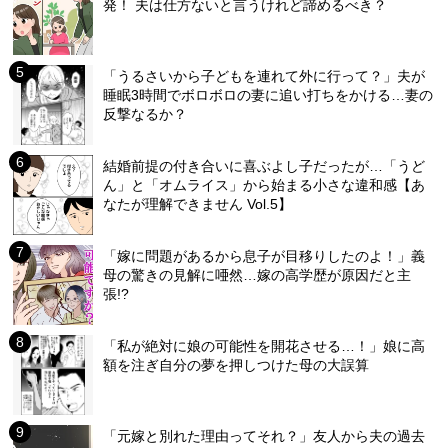
発！ 夫は仕方ないと言うけれど諦めるべき？
「うるさいから子どもを連れて外に行って？」夫が
睡眠3時間でボロボロの妻に追い打ちをかける…妻の
反撃なるか？
結婚前提の付き合いに喜ぶよし子だったが…「うど
ん」と「オムライス」から始まる小さな違和感【あ
なたが理解できません Vol.5】
「嫁に問題があるから息子が目移りしたのよ！」義
母の驚きの見解に唖然…嫁の高学歴が原因だと主
張!?
「私が絶対に娘の可能性を開花させる…！」娘に高
額を注ぎ自分の夢を押しつけた母の大誤算
「元嫁と別れた理由ってそれ？」友人から夫の過去