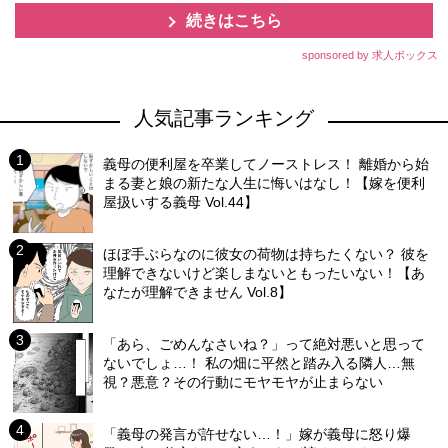
続きはこちら
sponsored by 求人ボックス
人気記事ランキング
義母の便利屋を卒業してノーストレス！ 離婚から始
まる妻と娘の新たな人生に悔いはなし！【嫁を便利
屋扱いする義母 Vol.44】
ほぼ手ぶらなのに彼女の荷物は持ちたくない？ 彼を
理解できないけど楽しまないともったいない！【あ
なたが理解できません Vol.8】
「あら、ごめんなさいね？」って絶対悪いと思って
ないでしょ…！ 私の畑に平然と踏み入る隣人…無
視？悪意？その行動にモヤモヤが止まらない
「義母の発言が許せない…！」嫁が義母に怒り爆