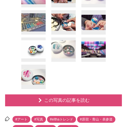
この写真の記事を読む
#アート
#写真
#elthaトレンド
#原宿・青山・表参道