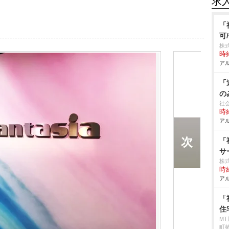
求
「
可
株
時給
アル
「
の
社
時給
アル
「
サ
株
時給
アル
「
住
M
町椿