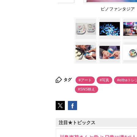
ピノファンタジア roo
タグ
#アート
#写真
#elthaト
#SNS映え
注目★トピックス