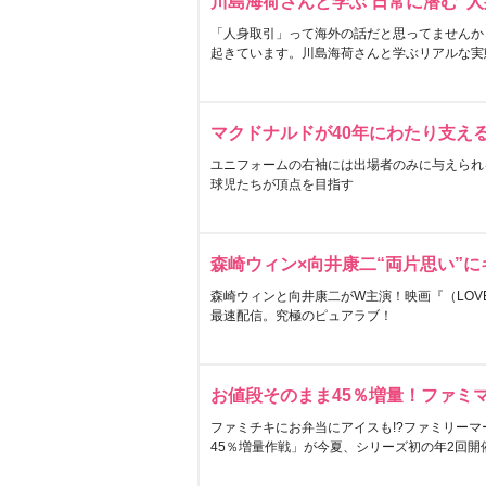
川島海荷さんと学ぶ 日常に潜む“人
「人身取引」って海外の話だと思ってませんか
起きています。川島海荷さんと学ぶリアルな実
マクドナルドが40年にわたり支え
ユニフォームの右袖には出場者のみに与えられ
球児たちが頂点を目指す
森崎ウィン×向井康二“両片思い”
森崎ウィンと向井康二がW主演！映画『（LOVE S
最速配信。究極のピュアラブ！
お値段そのまま45％増量！ファミ
ファミチキにお弁当にアイスも!?ファミリーマ
45％増量作戦」が今夏、シリーズ初の年2回開