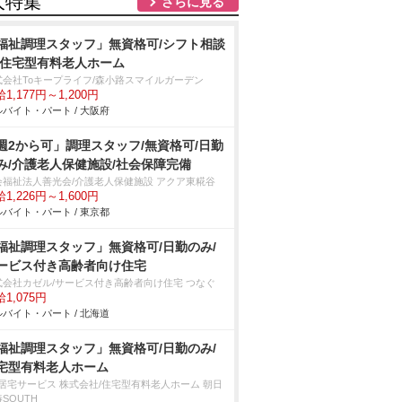
人特集
さらに見る
福祉調理スタッフ」無資格可/シフト相談
/住宅型有料老人ホーム
式会社Toキープライフ/森小路スマイルガーデン
1,177円～1,200円
バイト・パート / 大阪府
週2から可」調理スタッフ/無資格可/日勤
み/介護老人保健施設/社会保障完備
会福祉法人善光会/介護老人保健施設 アクア東糀谷
1,226円～1,600円
バイト・パート / 東京都
福祉調理スタッフ」無資格可/日勤のみ/
ービス付き高齢者向け住宅
式会社カゼル/サービス付き高齢者向け住宅 つなぐ
1,075円
バイト・パート / 北海道
福祉調理スタッフ」無資格可/日勤のみ/
宅型有料老人ホーム
T居宅サービス 株式会社/住宅型有料老人ホーム 朝日
SOUTH