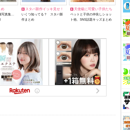
とめ
スタバ新作イッキ見せ！
天使級に可愛い子供たち
猫写真集…
いくつ知ってる？ スタバ新
ペットと子供の仲良しショッ
リ
作まとめ
ト他、SNS話題キッズまとめ