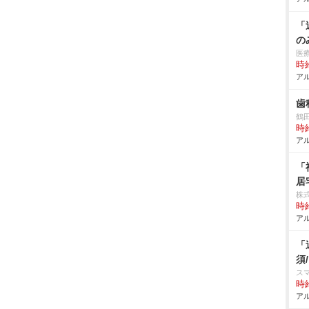
「
の
医
時給
アル
歯
鶴
時給
アル
「
居
株
時給
アル
「
須
スマ
時給
アル