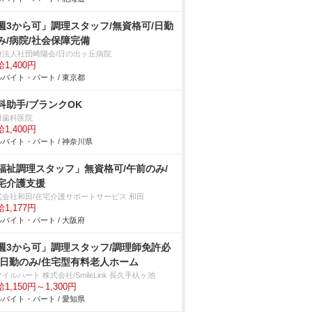
週3から可」調理スタッフ/無資格可/日勤
み/病院/社会保障完備
療法人社団崎陽会/日の出ヶ丘病院
1,400円
バイト・パート / 東京都
科助手/ブランクOK
田歯科医院
1,400円
バイト・パート / 神奈川県
福祉調理スタッフ」無資格可/午前のみ/
宅介護支援
式会社和田/在宅介護サポートサービス 和田
1,177円
バイト・パート / 大阪府
週3から可」調理スタッフ/調理師免許必
/日勤のみ/住宅型有料老人ホーム
イルハート 株式会社/SmileLink 長久手杁ヶ池
1,150円～1,300円
バイト・パート / 愛知県