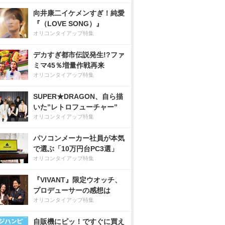
向井康二イケメンすぎ！純愛
『（LOVE SONG）』
オリコンタイアップ特集
デカすぎ都市伝説発生!?ファ
ミマ45％増量作戦再来
オリコンタイアップ特集
SUPER★DRAGON、自ら描
いた”レトロフューチャー”
オリコンタイアップ特集
パソコンメーカー社員が本気
で選ぶ「10万円台PC3選」
オリコンタイアップ特集
『VIVANT』限定ウオッチ、
プロデューサーの感想は
オリコンタイアップ特集
自販機にピッ！ですぐに買え