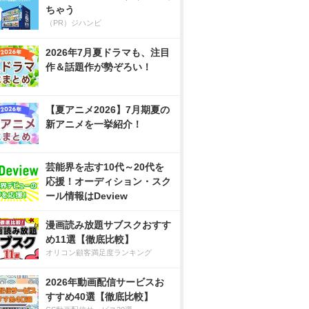
ちゃう
（PR）ジハンピ
2026年7月夏ドラマも、注目
作＆話題作が勢ぞろい！
【夏アニメ2026】7月期夏の
新アニメを一挙紹介！
芸能界を志す10代～20代を
応援！オーディション・スク
ール情報はDeview
漫画読み放題サブスクおすす
め11選【徹底比較】
オリコン顧客満足度ランキング
2026年動画配信サービスお
すすめ40選【徹底比較】