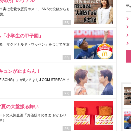
身取引”のリアル
登
？実は恋愛や悪質ホスト、SNSの投稿からも
態。
る「小学生の甲子園」
る「マクドナルド・ワッペン」をつけて学童
にキュンが止まらん！
ONG）』が8／５よりJ:COM STREAMで
マ夏の大盤振る舞い
ートの人気企画「お値段そのまま おかわり
催！