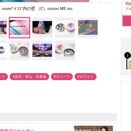
時給
m"イロ"内の壁 （C）oricon ME inc.
アル
レンド
#原宿・青山・表参道
#スイーツ
#カワイイ