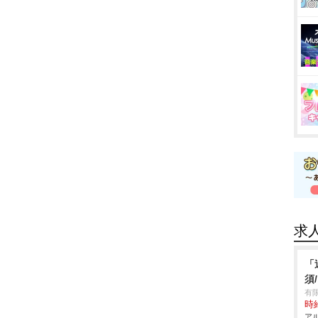
求
「
須
有
時給
アル