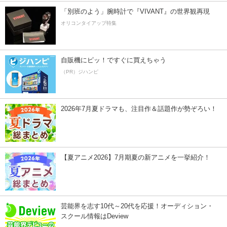
「別班のよう」腕時計で『VIVANT』の世界観再現
オリコンタイアップ特集
自販機にピッ！ですぐに買えちゃう
（PR）ジハンピ
2026年7月夏ドラマも、注目作＆話題作が勢ぞろい！
【夏アニメ2026】7月期夏の新アニメを一挙紹介！
芸能界を志す10代～20代を応援！オーディション・
スクール情報はDeview