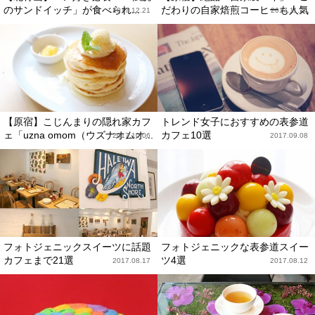
のサンドイッチ」が食べられ...
だわりの自家焙煎コーヒーも人気
2017.12.21
2017.11.24
【原宿】こじんまりの隠れ家カフ
トレンド女子におすすめの表参道
ェ「uzna omom（ウズナオムオ...
カフェ10選
2017.10.06
2017.09.08
フォトジェニックスイーツに話題
フォトジェニックな表参道スイー
カフェまで21選
ツ4選
2017.08.17
2017.08.12