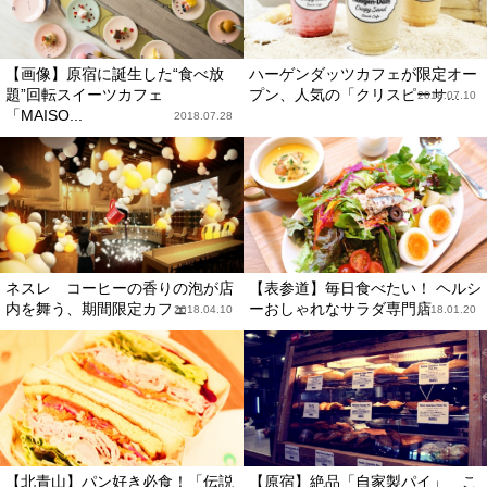
【画像】原宿に誕生した“食べ放
ハーゲンダッツカフェが限定オー
題”回転スイーツカフェ
プン、人気の「クリスピーサ...
2018.07.10
「MAISO...
2018.07.28
ネスレ コーヒーの香りの泡が店
【表参道】毎日食べたい！ ヘルシ
内を舞う、期間限定カフェ
ーおしゃれなサラダ専門店
2018.04.10
2018.01.20
【北青山】パン好き必食！「伝説
【原宿】絶品「自家製パイ」 こ