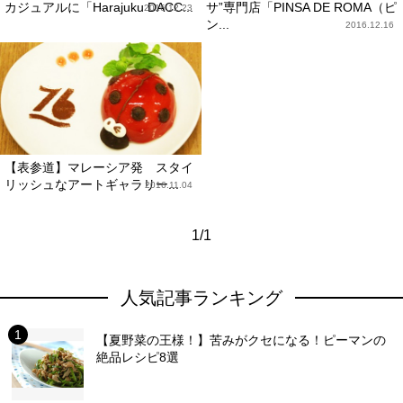
カジュアルに「Harajuku DACC...
サ”専門店「PINSA DE ROMA（ピ
2016.12.23
ン...
2016.12.16
【表参道】マレーシア発 スタイ
リッシュなアートギャラリー...
2016.11.04
1/1
人気記事ランキング
【夏野菜の王様！】苦みがクセになる！ピーマンの
絶品レシピ8選