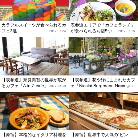
カラフルスイーツが食べられるカ
表参道エリアで「カフェランチ」
フェ3選
が食べられるお店5つ
2017.07.24
2017.07.15
【表参道】奈良美智の世界が広が
【表参道】花や緑に囲まれたカフ
るカフェ「A to Z cafe」
ェ「Nicolai Bergmann Nomu」
2017.05.19
2017.03.17
【原宿】本格的なイタリア料理を
【原宿】世界中で人気の“ピン