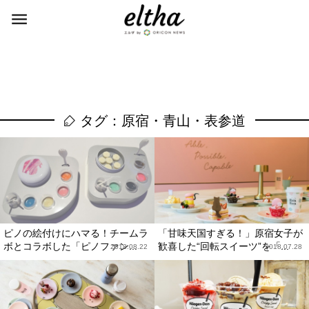
タグ：原宿・青山・表参道
ピノの絵付けにハマる！チームラ
「甘味天国すぎる！」原宿女子が
ボとコラボした「ピノファン...
歓喜した“回転スイーツ”を「...
2018.08.22
2018.07.28