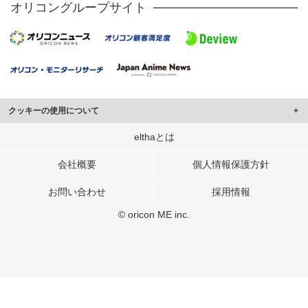
オリコングループサイト
クッキーの使用について
このサイトでは Cookie を使用して、ユーザーに合わせたコンテンツや広告の
elthaとは
表示、ソーシャル メディア機能の提供、広告の表示回数やクリック数の測定を
行っています。
会社概要
個人情報保護方針
また、ユーザーによるサイトの利用状況についても情報を収集し、ソーシャル
お問い合わせ
採用情報
メディアや広告配信、データ解析の各パートナーに提供しています。
各パートナーは、この情報とユーザーが各パートナーに提供した他の情報や、
© oricon ME inc.
ユーザーが各パートナーのサービスを使用したときに収集した他の情報を組み
合わせて使用することがあります。