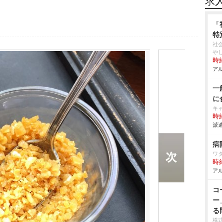
求
「
特
社
し
時給
アル
一
に
キ
時給
派遣
病
ワ
時給
アル
コ
ー
る
株