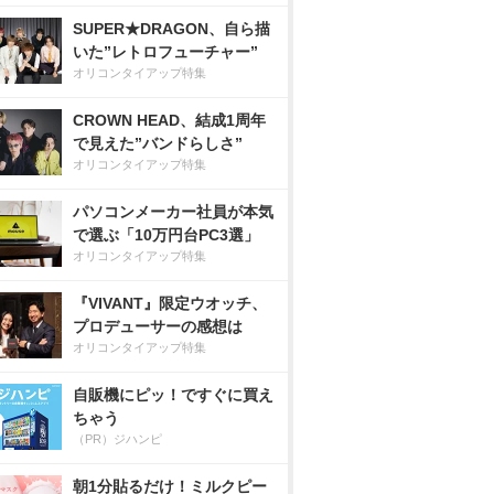
SUPER★DRAGON、自ら描
いた”レトロフューチャー”
オリコンタイアップ特集
CROWN HEAD、結成1周年
で見えた”バンドらしさ”
オリコンタイアップ特集
パソコンメーカー社員が本気
で選ぶ「10万円台PC3選」
オリコンタイアップ特集
『VIVANT』限定ウオッチ、
プロデューサーの感想は
オリコンタイアップ特集
自販機にピッ！ですぐに買え
ちゃう
（PR）ジハンピ
朝1分貼るだけ！ミルクピー