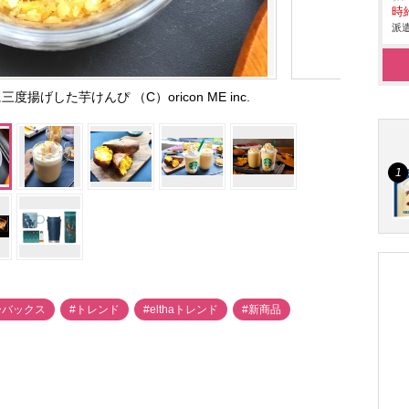
時給
派遣
げした芋けんぴ （C）oricon ME inc.
ーバックス
#トレンド
#elthaトレンド
#新商品