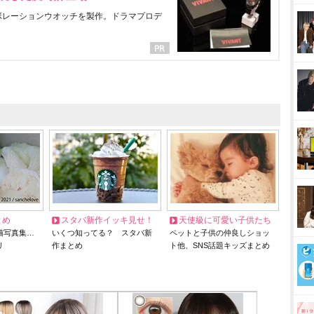
ラボレーションウオッチを製作。ドラマプロデ
とめ
スタバ新作イッキ見せ！
天使級に可愛い子供たち
猫写真集…
いくつ知ってる？ スタバ新
ペットと子供の仲良しショッ
リ
作まとめ
ト他、SNS話題キッズまとめ