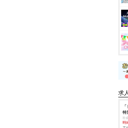
求
「
特
社
時給
アル