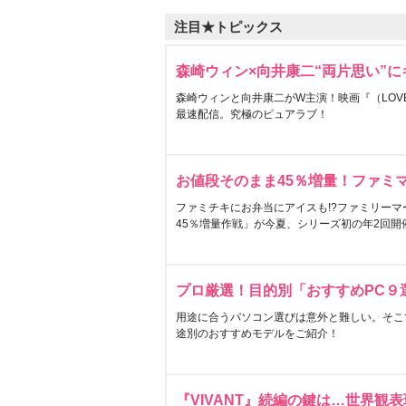
注目★トピックス
森崎ウィン×向井康二“両片思い”
森崎ウィンと向井康二がW主演！映画『（LOVE S
最速配信。究極のピュアラブ！
お値段そのまま45％増量！ファミ
ファミチキにお弁当にアイスも!?ファミリーマ
45％増量作戦」が今夏、シリーズ初の年2回開
プロ厳選！目的別「おすすめPC９
用途に合うパソコン選びは意外と難しい。そこ
途別のおすすめモデルをご紹介！
『VIVANT』続編の鍵は…世界観