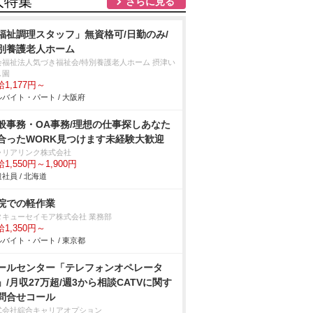
人特集
さらに見る
福祉調理スタッフ」無資格可/日勤のみ/
別養護老人ホーム
会福祉法人気づき福祉会/特別養護老人ホーム 摂津い
園
1,177円～
バイト・パート / 大阪府
般事務・OA事務/理想の仕事探しあなた
合ったWORK見つけます未経験大歓迎
ャリアリンク株式会社
1,550円～1,900円
社員 / 北海道
院での軽作業
タキューセイモア株式会社 業務部
1,350円～
バイト・パート / 東京都
ールセンター「テレフォンオペレータ
」/月収27万超/週3から相談CATVに関す
問合せコール
式会社綜合キャリアオプション