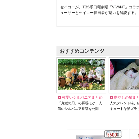
セイコーが、TBS系日曜劇場『VIVANT』コ
ューサーとセイコー担当者が魅力を解説する。
おすすめコンテンツ
可愛いシルバニアまとめ
癒やしの猫ま
『鬼滅の刃』の再現ほか、人
人気タレント猫、
気のシルバニア投稿を公開
キュートな猫ズラ