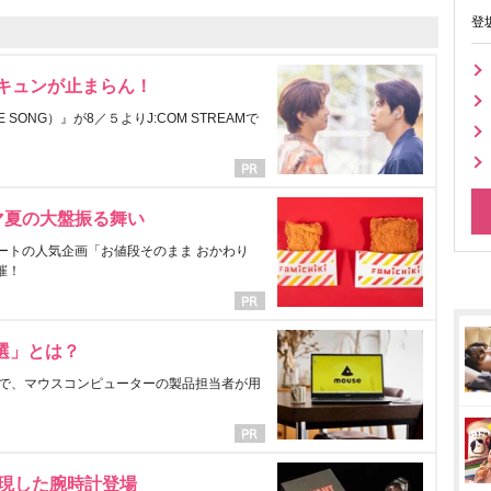
登
にキュンが止まらん！
ONG）』が8／５よりJ:COM STREAMで
マ夏の大盤振る舞い
ートの人気企画「お値段そのまま おかわり
催！
選」とは？
で、マウスコンピューターの製品担当者が用
表現した腕時計登場