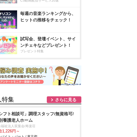
CS動画配信サービス20選
毎週の音楽ランキングから、
ヒットの推移をチェック！
試写会、登壇イベント、サイ
ンチェキなどプレゼント！
プレゼント特集
人特集
さらに見る
シフト相談可」調理スタッフ/無資格可/
別養護老人ホーム
会福祉法人双葉会/寿楽荘
1,226円～
バイト・パート / 東京都