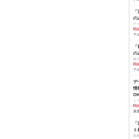
「
の
ア
時給
アル
「
の
株
時給
アル
デ
情
O
ト
時給
派遣
「
ト
医