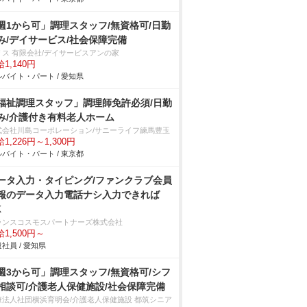
週1から可」調理スタッフ/無資格可/日勤
み/デイサービス/社会保障完備
リス 有限会社/デイサービスアンの家
1,140円
バイト・パート / 愛知県
福祉調理スタッフ」調理師免許必須/日勤
み/介護付き有料老人ホーム
式会社川島コーポレーション/サニーライフ練馬豊玉
1,226円～1,300円
バイト・パート / 東京都
ータ入力・タイピング/ファンクラブ会員
報のデータ入力電話ナシ入力できれば
K
ランスコスモスパートナーズ株式会社
1,500円～
社員 / 愛知県
週3から可」調理スタッフ/無資格可/シフ
相談可/介護老人保健施設/社会保障完備
療法人社団横浜育明会/介護老人保健施設 都筑シニア