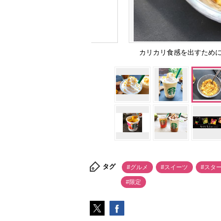
カリカリ食感を出すために三度揚
タグ
#グルメ
#スイーツ
#スタ
#限定