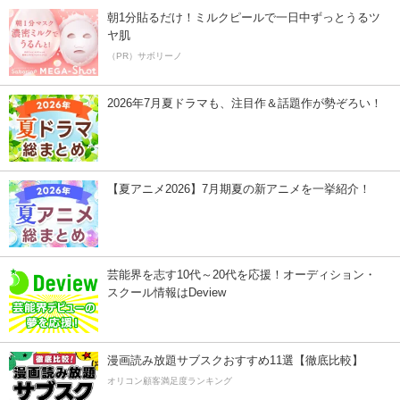
朝1分貼るだけ！ミルクピールで一日中ずっとうるツ
ヤ肌
（PR）サボリーノ
2026年7月夏ドラマも、注目作＆話題作が勢ぞろい！
【夏アニメ2026】7月期夏の新アニメを一挙紹介！
芸能界を志す10代～20代を応援！オーディション・
スクール情報はDeview
漫画読み放題サブスクおすすめ11選【徹底比較】
オリコン顧客満足度ランキング