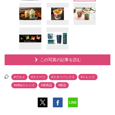
この写真の記事を読む
#グルメ
#スイーツ
#スターバックス
#トレンド
#elthaトレンド
#新商品
#限定