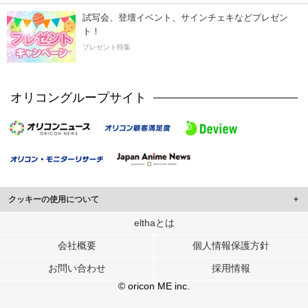
試写会、登壇イベント、サインチェキなどプレゼン
ト！
プレゼント特集
オリコングループサイト
クッキーの使用について
このサイトでは Cookie を使用して、ユーザーに合わせたコンテンツや広告の
elthaとは
表示、ソーシャル メディア機能の提供、広告の表示回数やクリック数の測定を
会社概要
個人情報保護方針
行っています。
また、ユーザーによるサイトの利用状況についても情報を収集し、ソーシャル
お問い合わせ
採用情報
メディアや広告配信、データ解析の各パートナーに提供しています。
各パートナーは、この情報とユーザーが各パートナーに提供した他の情報や、
© oricon ME inc.
ユーザーが各パートナーのサービスを使用したときに収集した他の情報を組み
合わせて使用することがあります。