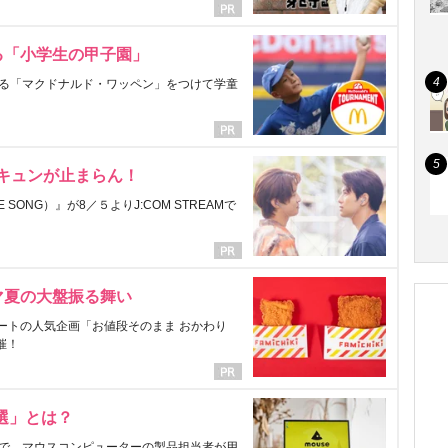
る「小学生の甲子園」
る「マクドナルド・ワッペン」をつけて学童
にキュンが止まらん！
ONG）』が8／５よりJ:COM STREAMで
マ夏の大盤振る舞い
ートの人気企画「お値段そのまま おかわり
催！
選」とは？
で、マウスコンピューターの製品担当者が用