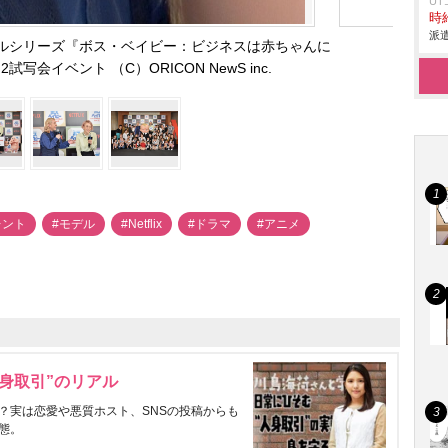
U
時給
派遣
リジナルシリーズ『ボス・ベイビー：ビジネスは赤ちゃんに
写会イベント （C）ORICON NewS inc.
レント
#モデル
#Netflix
#ドラマ
#アニメ
身取引”のリアル
？実は恋愛や悪質ホスト、SNSの投稿からも
態。