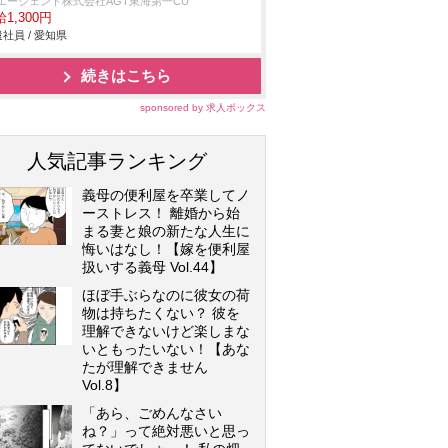
Tエージェント株式会社AGT東海第一CU
1,300円
社員 / 愛知県
続きはこちら
sponsored by 求人ボックス
人気記事ランキング
義母の便利屋を卒業してノ
ーストレス！ 離婚から始
まる妻と娘の新たな人生に
悔いはなし！【嫁を便利屋
扱いする義母 Vol.44】
ほぼ手ぶらなのに彼女の荷
物は持ちたくない？ 彼を
理解できないけど楽しまな
いともったいない！【あな
たが理解できません
Vol.8】
「あら、ごめんなさい
ね？」って絶対悪いと思っ