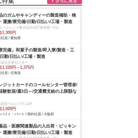
人特集
さらに見る
品のガムやキャンディーの製造補助・検
・運搬/寮完備/日勤/日払い/工場・製造
Tエージェント株式会社AGT東海第一CU
1,300円
社員 / 愛知県
寮完備」和菓子の製造/即入寮/製造・工
/日勤/日払い/工場・製造
式会社京栄センター
1,100円～1,375円
社員 / 北海道
レジットカードのコールセンター管理者/
経験歓迎/週3日～/交通費支給の上限額な
式会社ベルシステム24
1,600円
バイト・パート / 契約社員 / 大阪府
薬品・医療関連製品の入出荷・ピッキン
・運搬/寮完備/日勤/日払い/工場・製造