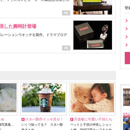
登
表現した腕時計登場
ラボレーションウオッチを製作。ドラマプロデ
とめ
スタバ新作イッキ見せ！
天使級に可愛い子供たち
猫写真集…
いくつ知ってる？ スタバ新
ペットと子供の仲良しショッ
リ
作まとめ
ト他、SNS話題キッズまとめ