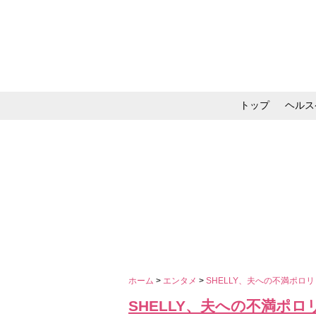
トップ
ヘルス
メイク・コスメ・スキ
ホーム
>
エンタメ
>
SHELLY、夫への不満ポ
SHELLY、夫への不満ポ