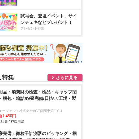
試写会、登壇イベント、サイ
ンチェキなどプレゼント！
プレゼント特集
人特集
さらに見る
用品・消費財の検査・検品・キャップ閉
・梱包・箱詰め/寮完備/日払い/工場・製
Tエージェント株式会社AGT南関東第二CU
1,450円
社員 / 神奈川県
寮完備」微粒子計測器のピッキング・梱