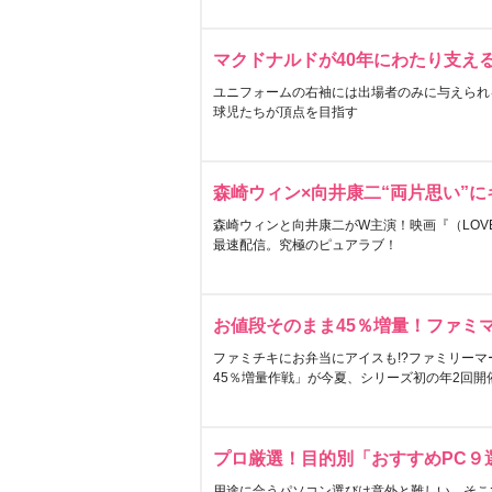
マクドナルドが40年にわたり支え
ユニフォームの右袖には出場者のみに与えられ
球児たちが頂点を目指す
森崎ウィン×向井康二“両片思い”
森崎ウィンと向井康二がW主演！映画『（LOVE S
最速配信。究極のピュアラブ！
お値段そのまま45％増量！ファミ
ファミチキにお弁当にアイスも!?ファミリーマ
45％増量作戦」が今夏、シリーズ初の年2回開
プロ厳選！目的別「おすすめPC９
用途に合うパソコン選びは意外と難しい。そこ