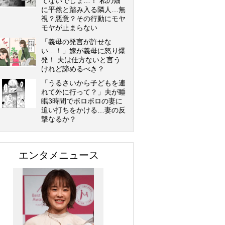
てないでしょ…！ 私の畑
に平然と踏み入る隣人…無
視？悪意？その行動にモヤ
モヤが止まらない
「義母の発言が許せな
い…！」嫁が義母に怒り爆
発！ 夫は仕方ないと言う
けれど諦めるべき？
「うるさいから子どもを連
れて外に行って？」夫が睡
眠3時間でボロボロの妻に
追い打ちをかける…妻の反
撃なるか？
エンタメニュース