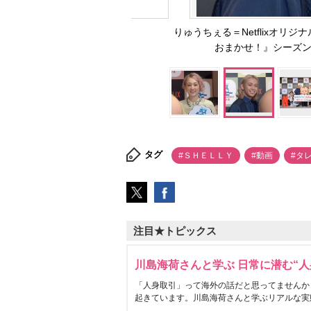
りゅうちぇる＝Netflixオ
おまかせ！』シーズン2試
タグ
#ＳＨＥＬＬＹ
#動画
#タ
注目★トピックス
川島海荷さんと学ぶ 日常に潜む“人
「人身取引」って海外の話だと思ってませんか
起きています。川島海荷さんと学ぶリアルな実