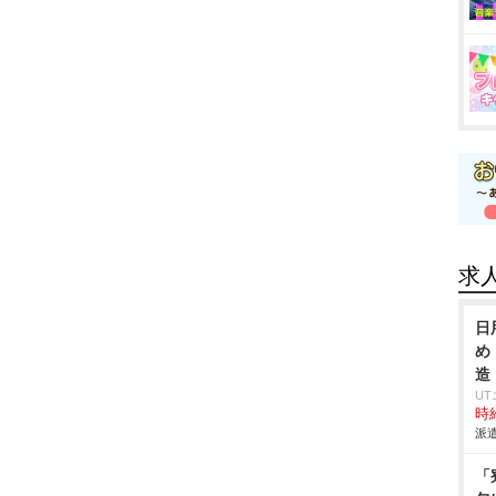
求
日
め
造
U
時給
派遣
「