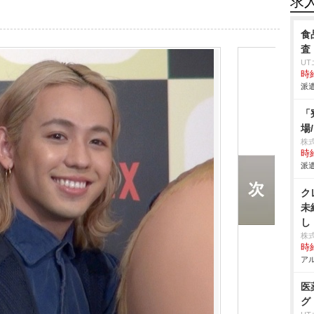
求
食
査
U
時給
派遣
「
場
株
時給
派遣
ク
未
し
株
時給
アル
医
グ