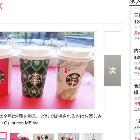
求
く
三
12
島
月
正社
内
1
株
月給
正社
食
職
株
年
正社
は今年は4種を用意。どれで提供されるかはお楽しみ
「
（C）oricon ME inc.
バ
株
月