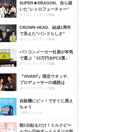
SUPER★DRAGON、自ら描
いた”レトロフューチャー”
オリコンタイアップ特集
CROWN HEAD、結成1周年
で見えた”バンドらしさ”
オリコンタイアップ特集
パソコンメーカー社員が本気
で選ぶ「10万円台PC3選」
オリコンタイアップ特集
『VIVANT』限定ウオッチ、
プロデューサーの感想は
オリコンタイアップ特集
自販機にピッ！ですぐに買え
ちゃう
（PR）ジハンピ
朝1分貼るだけ！ミルクピー
ルで一日中ずっとうるツヤ肌