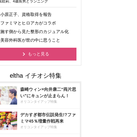
坂絵莉、4歳長男とランニング
小原正子、資格取得を報告
ファミマとヒロアカがコラボ
施す側から見た整形のカジュアル化
美容外科医が世の中に思うこと
もっと見る
森崎ウィン×向井康二“両片思
い”にキュンが止まらん！
オリコンタイアップ特集
デカすぎ都市伝説発生!?ファ
ミマ45％増量作戦再来
オリコンタイアップ特集