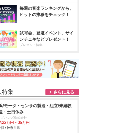
毎週の音楽ランキングから、
ヒットの推移をチェック！
試写会、登壇イベント、サイ
ンチェキなどプレゼント！
プレゼント特集
人特集
さらに見る
浜/モータ・センサの製造・組立/未経験
迎・土日休み
クノハンズ株式会社
給22万円～35万円
員 / 神奈川県