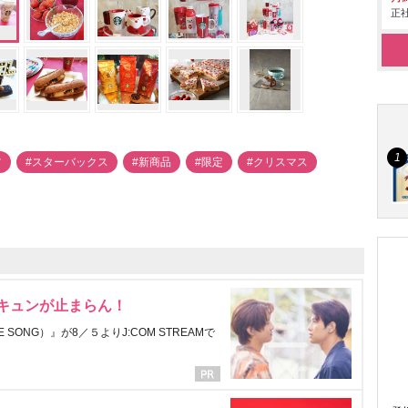
正社
ツ
#スターバックス
#新商品
#限定
#クリスマス
にキュンが止まらん！
ONG）』が8／５よりJ:COM STREAMで