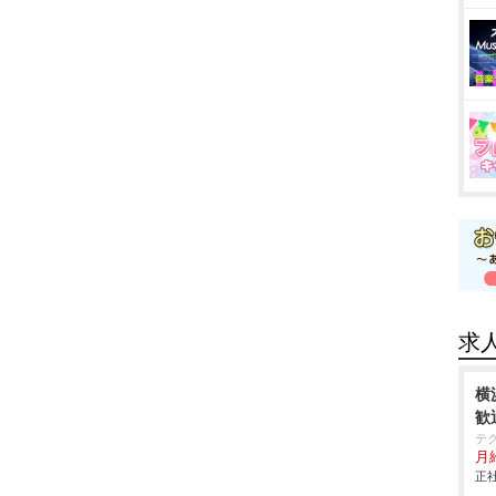
求
横
歓
テ
月
正社