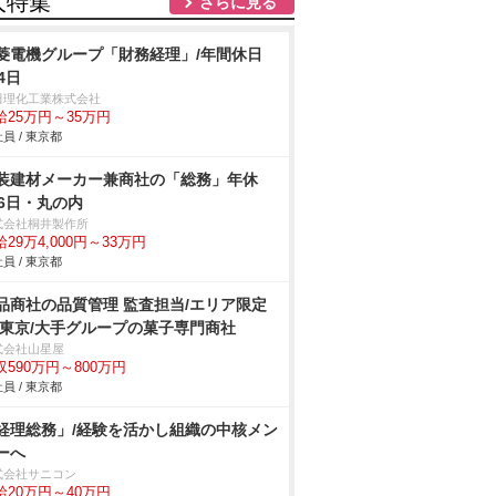
人特集
さらに見る
菱電機グループ「財務経理」/年間休日
4日
田理化工業株式会社
給25万円～35万円
員 / 東京都
装建材メーカー兼商社の「総務」年休
26日・丸の内
式会社桐井製作所
29万4,000円～33万円
員 / 東京都
品商社の品質管理 監査担当/エリア限定
 東京/大手グループの菓子専門商社
式会社山星屋
収590万円～800万円
員 / 東京都
経理総務」/経験を活かし組織の中核メン
ーへ
式会社サニコン
給20万円～40万円