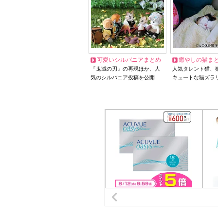
可愛いシルバニアまとめ
癒やしの猫ま
『鬼滅の刃』の再現ほか、人
人気タレント猫、
気のシルバニア投稿を公開
キュートな猫ズラ