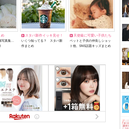
とめ
スタバ新作イッキ見せ！
天使級に可愛い子供たち
猫写真集…
いくつ知ってる？ スタバ新
ペットと子供の仲良しショッ
リ
作まとめ
ト他、SNS話題キッズまとめ