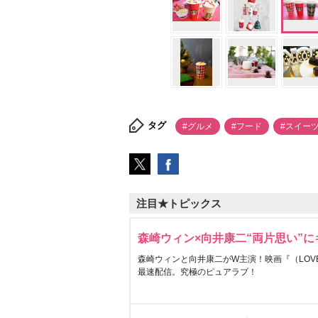
タグ
#グルメ
#フード
#スイー
注目★トピックス
森崎ウィン×向井康二“両片思い”
森崎ウィンと向井康二がW主演！映画『（LOVE S
最速配信。究極のピュアラブ！