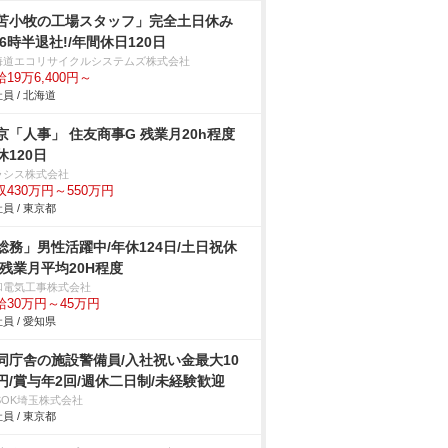
苫小牧の工場スタッフ」完全土日休み
16時半退社!/年間休日120日
海道エコリサイクルシステムズ株式会社
19万6,400円～
員 / 北海道
京「人事」 住友商事G 残業月20h程度
休120日
ラシス株式会社
収430万円～550万円
員 / 東京都
総務」男性活躍中/年休124日/土日祝休
/残業月平均20H程度
和電気工事株式会社
給30万円～45万円
員 / 愛知県
同庁舎の施設警備員/入社祝い金最大10
円/賞与年2回/週休二日制/未経験歓迎
SOK埼玉株式会社
員 / 東京都