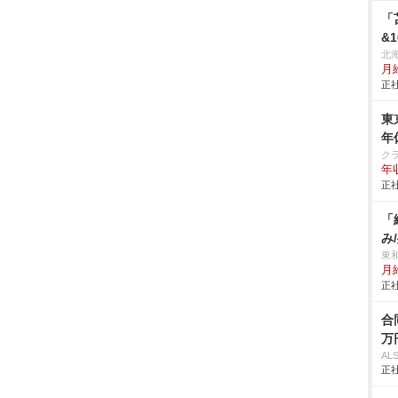
「
&
北
月給
正社
東
年
ク
年
正社
「
み
東
月
正社
合
万
AL
正社