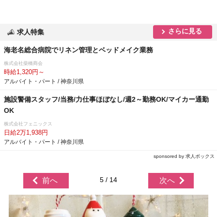
さらに見る
求人特集
海老名総合病院でリネン管理とベッドメイク業務
株式会社柴橋商会
時給1,320円～
アルバイト・パート / 神奈川県
施設警備スタッフ/当務/力仕事ほぼなし/週2～勤務OK/マイカー通勤
OK
株式会社フェニックス
日給2万1,938円
アルバイト・パート / 神奈川県
sponsored by 求人ボックス
5 / 14
前へ
次へ