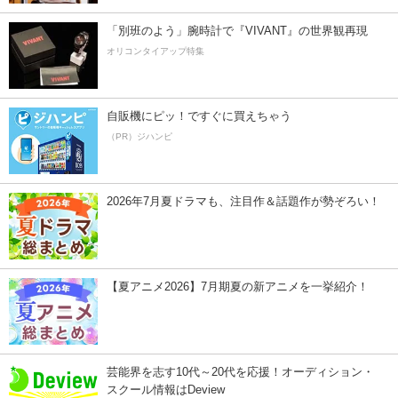
「別班のよう」腕時計で『VIVANT』の世界観再現
オリコンタイアップ特集
自販機にピッ！ですぐに買えちゃう
（PR）ジハンピ
2026年7月夏ドラマも、注目作＆話題作が勢ぞろい！
【夏アニメ2026】7月期夏の新アニメを一挙紹介！
芸能界を志す10代～20代を応援！オーディション・
スクール情報はDeview