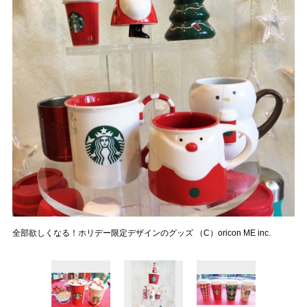
全部欲しくなる！ホリデー限定デザインのグッズ （C）oricon ME inc.