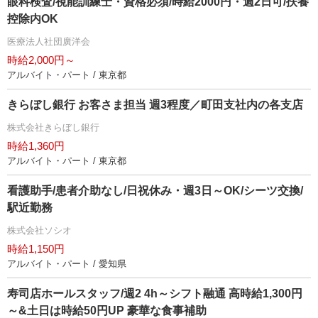
眼科検査/視能訓練士・資格必須/時給2000円・週2日可/扶養
控除内OK
医療法人社団廣洋会
時給2,000円～
アルバイト・パート / 東京都
きらぼし銀行 お客さま担当 週3程度／町田支社内の各支店
株式会社きらぼし銀行
時給1,360円
アルバイト・パート / 東京都
看護助手/患者介助なし/日祝休み・週3日～OK/シーツ交換/
駅近勤務
株式会社ソシオ
時給1,150円
アルバイト・パート / 愛知県
寿司店ホールスタッフ/週2 4h～シフト融通 高時給1,300円
～&土日は時給50円UP 豪華な食事補助