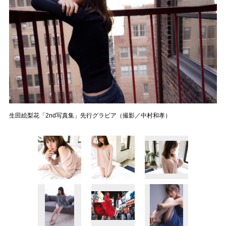
生田絵梨花「2nd写真集」先行グラビア（撮影／中村和孝）