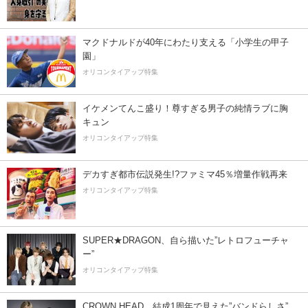
マクドナルドが40年にわたり支える「小学生の甲子
園」
オリコンタイアップ特集
イケメンてんこ盛り！尊すぎる男子の純情ラブに胸
キュン
オリコンタイアップ特集
デカすぎ都市伝説発生!?ファミマ45％増量作戦再来
オリコンタイアップ特集
SUPER★DRAGON、自ら描いた”レトロフューチャ
ー”
オリコンタイアップ特集
CROWN HEAD、結成1周年で見えた”バンドらしさ”