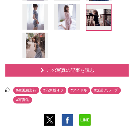
この写真の記事を読む
#生田絵梨花
#乃木坂４６
#アイドル
#坂道グループ
#写真集