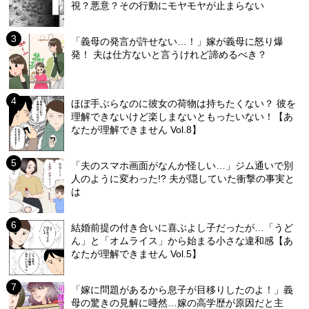
視？悪意？その行動にモヤモヤが止まらない
「義母の発言が許せない…！」嫁が義母に怒り爆
発！ 夫は仕方ないと言うけれど諦めるべき？
ほぼ手ぶらなのに彼女の荷物は持ちたくない？ 彼を
理解できないけど楽しまないともったいない！【あ
なたが理解できません Vol.8】
「夫のスマホ画面がなんか怪しい…」ジム通いで別
人のように変わった!? 夫が隠していた衝撃の事実と
は
結婚前提の付き合いに喜ぶよし子だったが…「うど
ん」と「オムライス」から始まる小さな違和感【あ
なたが理解できません Vol.5】
「嫁に問題があるから息子が目移りしたのよ！」義
母の驚きの見解に唖然…嫁の高学歴が原因だと主