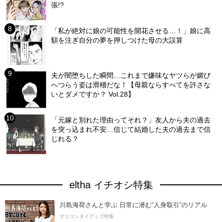
張!?
「私が絶対に娘の可能性を開花させる…！」娘に高
額を注ぎ自分の夢を押しつけた母の大誤算
夫が闇堕ちした瞬間…これまで嫌味なヤツらが媚び
へつらう姿は滑稽だな！【母親ならすべてを許さな
いとダメですか？ Vol.28】
「元嫁と別れた理由ってそれ？」友人から夫の過去
を突っ込まれ不安…信じて結婚した夫の過去まで信
じれる？
eltha イチオシ特集
川島海荷さんと学ぶ 日常に潜む“人身取引”のリアル
オリコンタイアップ特集