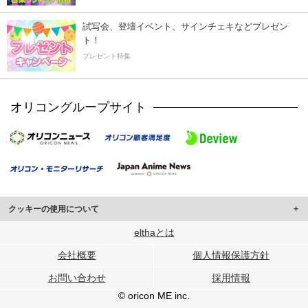
試写会、登壇イベント、サインチェキなどプレゼン
ト！
プレゼント特集
オリコングループサイト
クッキーの使用について
このサイトでは Cookie を使用して、ユーザーに合わせたコンテンツや広告の
elthaとは
表示、ソーシャル メディア機能の提供、広告の表示回数やクリック数の測定を
会社概要
個人情報保護方針
行っています。
また、ユーザーによるサイトの利用状況についても情報を収集し、ソーシャル
お問い合わせ
採用情報
メディアや広告配信、データ解析の各パートナーに提供しています。
各パートナーは、この情報とユーザーが各パートナーに提供した他の情報や、
© oricon ME inc.
ユーザーが各パートナーのサービスを使用したときに収集した他の情報を組み