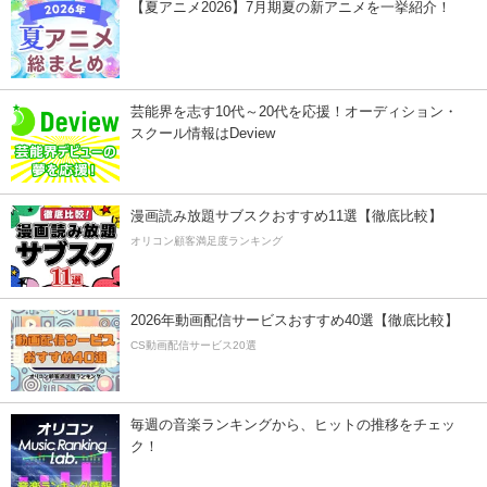
【夏アニメ2026】7月期夏の新アニメを一挙紹介！
芸能界を志す10代～20代を応援！オーディション・
スクール情報はDeview
漫画読み放題サブスクおすすめ11選【徹底比較】
オリコン顧客満足度ランキング
2026年動画配信サービスおすすめ40選【徹底比較】
CS動画配信サービス20選
毎週の音楽ランキングから、ヒットの推移をチェッ
ク！