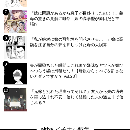
「嫁に問題があるから息子が目移りしたのよ！」義
母の驚きの見解に唖然…嫁の高学歴が原因だと主
張!?
「私が絶対に娘の可能性を開花させる…！」娘に高
額を注ぎ自分の夢を押しつけた母の大誤算
夫が闇堕ちした瞬間…これまで嫌味なヤツらが媚び
へつらう姿は滑稽だな！【母親ならすべてを許さな
いとダメですか？ Vol.28】
「元嫁と別れた理由ってそれ？」友人から夫の過去
を突っ込まれ不安…信じて結婚した夫の過去まで信
じれる？
eltha イチオシ特集