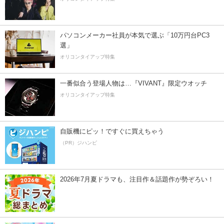
パソコンメーカー社員が本気で選ぶ「10万円台PC3
選」
オリコンタイアップ特集
一番似合う登場人物は…『VIVANT』限定ウオッチ
オリコンタイアップ特集
自販機にピッ！ですぐに買えちゃう
（PR）ジハンピ
2026年7月夏ドラマも、注目作＆話題作が勢ぞろい！