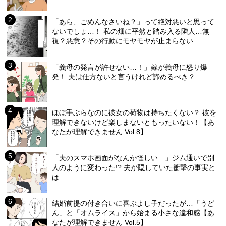
「あら、ごめんなさいね？」って絶対悪いと思って
ないでしょ…！ 私の畑に平然と踏み入る隣人…無
視？悪意？その行動にモヤモヤが止まらない
「義母の発言が許せない…！」嫁が義母に怒り爆
発！ 夫は仕方ないと言うけれど諦めるべき？
ほぼ手ぶらなのに彼女の荷物は持ちたくない？ 彼を
理解できないけど楽しまないともったいない！【あ
なたが理解できません Vol.8】
「夫のスマホ画面がなんか怪しい…」ジム通いで別
人のように変わった!? 夫が隠していた衝撃の事実と
は
結婚前提の付き合いに喜ぶよし子だったが…「うど
ん」と「オムライス」から始まる小さな違和感【あ
なたが理解できません Vol.5】