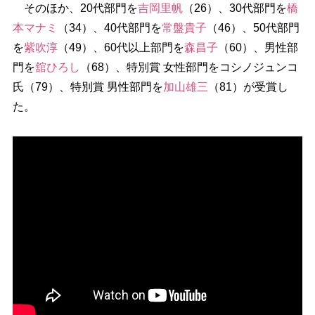
そのほか、20代部門を
吉岡里帆
（26）、30代部門を
橋
本マナミ
（34）、40代部門を
常盤貴子
（46）、50代部門
を
紫吹淳
（49）、60代以上部門を
森昌子
（60）、男性部
門を
舘ひろし
（68）、特別賞 女性部門をコシノジュンコ
氏（79）、特別賞 男性部門を
加山雄三
（81）が受賞し
た。