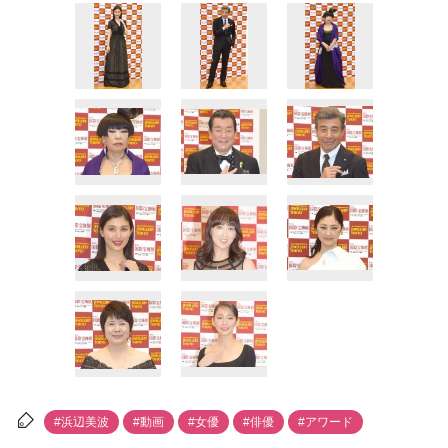
#浜辺美波
#動画
#女優
#俳優
#アワード