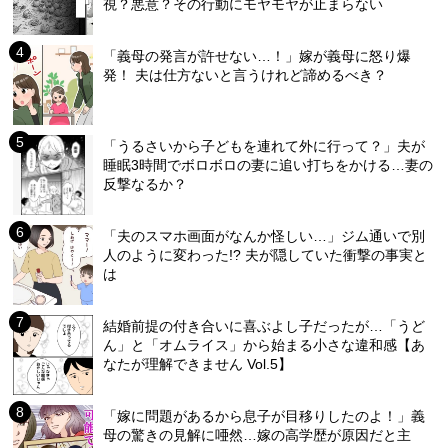
視？悪意？その行動にモヤモヤが止まらない
「義母の発言が許せない…！」嫁が義母に怒り爆
発！ 夫は仕方ないと言うけれど諦めるべき？
「うるさいから子どもを連れて外に行って？」夫が
睡眠3時間でボロボロの妻に追い打ちをかける…妻の
反撃なるか？
「夫のスマホ画面がなんか怪しい…」ジム通いで別
人のように変わった!? 夫が隠していた衝撃の事実と
は
結婚前提の付き合いに喜ぶよし子だったが…「うど
ん」と「オムライス」から始まる小さな違和感【あ
なたが理解できません Vol.5】
「嫁に問題があるから息子が目移りしたのよ！」義
母の驚きの見解に唖然…嫁の高学歴が原因だと主