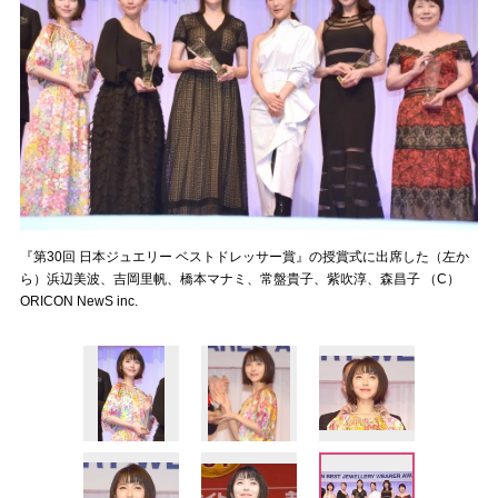
『第30回 日本ジュエリー ベストドレッサー賞』の授賞式に出席した（左か
ら）浜辺美波、吉岡里帆、橋本マナミ、常盤貴子、紫吹淳、森昌子 （C）
ORICON NewS inc.