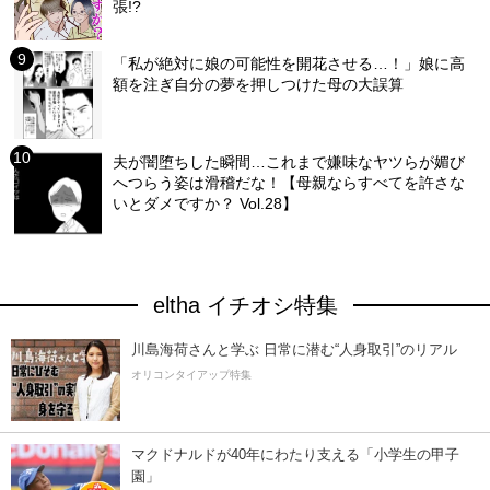
張!?
「私が絶対に娘の可能性を開花させる…！」娘に高
額を注ぎ自分の夢を押しつけた母の大誤算
夫が闇堕ちした瞬間…これまで嫌味なヤツらが媚び
へつらう姿は滑稽だな！【母親ならすべてを許さな
いとダメですか？ Vol.28】
eltha イチオシ特集
川島海荷さんと学ぶ 日常に潜む“人身取引”のリアル
オリコンタイアップ特集
マクドナルドが40年にわたり支える「小学生の甲子
園」