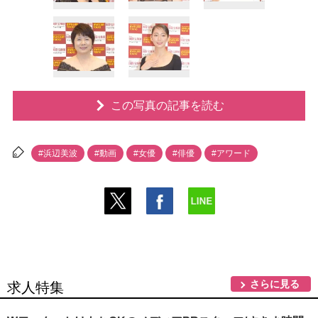
この写真の記事を読む
#浜辺美波
#動画
#女優
#俳優
#アワード
さらに見る
求人特集