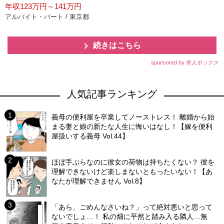
年収123万円～141万円
アルバイト・パート / 東京都
続きはこちら
sponsored by 求人ボックス
人気記事ランキング
義母の便利屋を卒業してノーストレス！ 離婚から始
まる妻と娘の新たな人生に悔いはなし！【嫁を便利
屋扱いする義母 Vol.44】
ほぼ手ぶらなのに彼女の荷物は持ちたくない？ 彼を
理解できないけど楽しまないともったいない！【あ
なたが理解できません Vol.8】
「あら、ごめんなさいね？」って絶対悪いと思って
ないでしょ…！ 私の畑に平然と踏み入る隣人…無