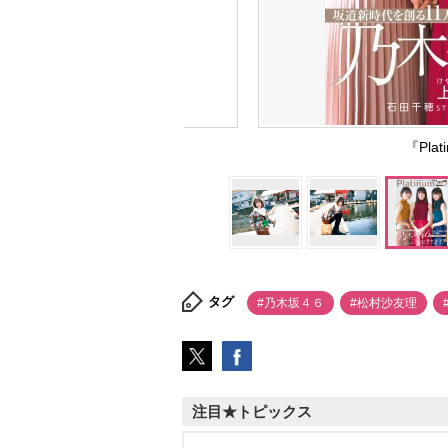
『Plat
タグ
#乃木坂４６
#松村沙友理
注目★トピックス