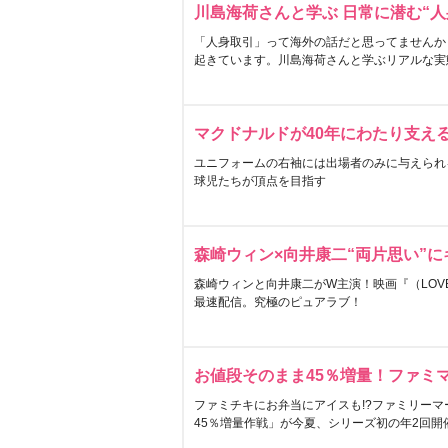
川島海荷さんと学ぶ 日常に潜む“人
「人身取引」って海外の話だと思ってませんか
起きています。川島海荷さんと学ぶリアルな実
マクドナルドが40年にわたり支え
ユニフォームの右袖には出場者のみに与えられ
球児たちが頂点を目指す
森崎ウィン×向井康二“両片思い”
森崎ウィンと向井康二がW主演！映画『（LOVE S
最速配信。究極のピュアラブ！
お値段そのまま45％増量！ファミ
ファミチキにお弁当にアイスも!?ファミリーマ
45％増量作戦」が今夏、シリーズ初の年2回開