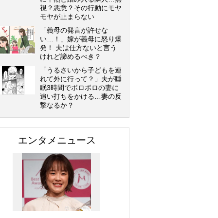
視？悪意？その行動にモヤ
モヤが止まらない
「義母の発言が許せな
い…！」嫁が義母に怒り爆
発！ 夫は仕方ないと言う
けれど諦めるべき？
「うるさいから子どもを連
れて外に行って？」夫が睡
眠3時間でボロボロの妻に
追い打ちをかける…妻の反
撃なるか？
エンタメニュース