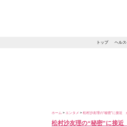
トップ
ヘルス
メイク・コスメ・スキ
ホーム
>
エンタメ
>
松村沙友理の“秘密”に接近
松村沙友理の“秘密”に接