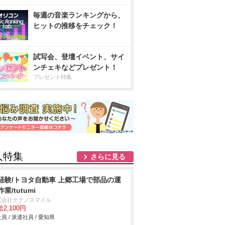
毎週の音楽ランキングから、
ヒットの推移をチェック！
試写会、登壇イベント、サイ
ンチェキなどプレゼント！
プレゼント特集
人特集
さらに見る
経験/トヨタ自動車 上郷工場で部品の運
業/tutumi
式会社テクノスマイル
2,100円
員 / 派遣社員 / 愛知県