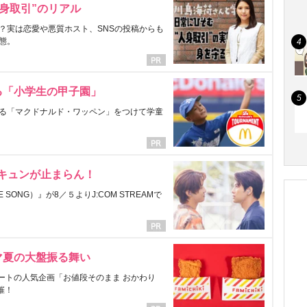
身取引”のリアル
？実は恋愛や悪質ホスト、SNSの投稿からも
態。
る「小学生の甲子園」
る「マクドナルド・ワッペン」をつけて学童
にキュンが止まらん！
ONG）』が8／５よりJ:COM STREAMで
マ夏の大盤振る舞い
ートの人気企画「お値段そのまま おかわり
催！