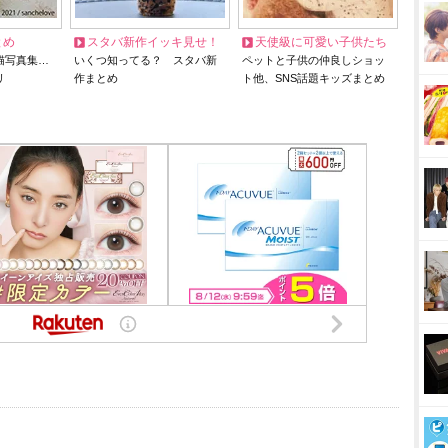
とめ
スタバ新作イッキ見せ！
天使級に可愛い子供たち
猫写真集…
いくつ知ってる？ スタバ新
ペットと子供の仲良しショッ
リ
作まとめ
ト他、SNS話題キッズまとめ