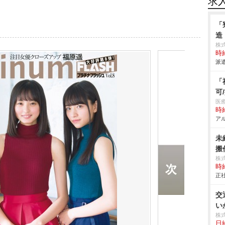
求
「
造
株
時給
派遣
「
可
医
時給
アル
未
搬作
株
時給
正社
交
い
株
日給