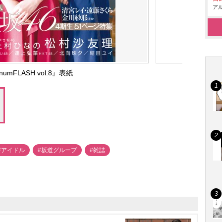
アル
inumFLASH vol.8』表紙
#アイドル
#坂道グループ
#雑誌