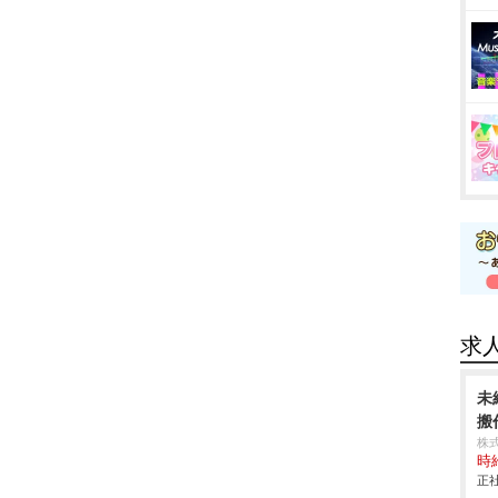
求
未
搬作
株
時給
正社