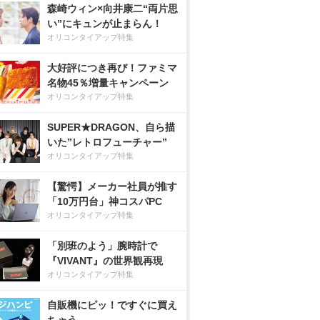
森崎ウィン×向井康二“両片思
い”にキュンが止まらん！
オリコンタイアップ特集
大好評につき再び！ファミマ
名物45％増量キャンペーン
オリコンタイアップ特集
SUPER★DRAGON、自ら描
いた”レトロフューチャー”
オリコンタイアップ特集
【驚愕】メーカー社員が推す
「10万円台」神コスパPC
オリコンタイアップ特集
「別班のよう」腕時計で
『VIVANT』の世界観再現
オリコンタイアップ特集
自販機にピッ！ですぐに買え