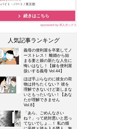
バイト・パート / 東京都
続きはこちら
sponsored by 求人ボックス
人気記事ランキング
義母の便利屋を卒業してノ
ーストレス！ 離婚から始
まる妻と娘の新たな人生に
悔いはなし！【嫁を便利屋
扱いする義母 Vol.44】
ほぼ手ぶらなのに彼女の荷
物は持ちたくない？ 彼を
理解できないけど楽しまな
いともったいない！【あな
たが理解できません
Vol.8】
「あら、ごめんなさい
ね？」って絶対悪いと思っ
てないでしょ…！ 私の畑
に平然と踏み入る隣人…無