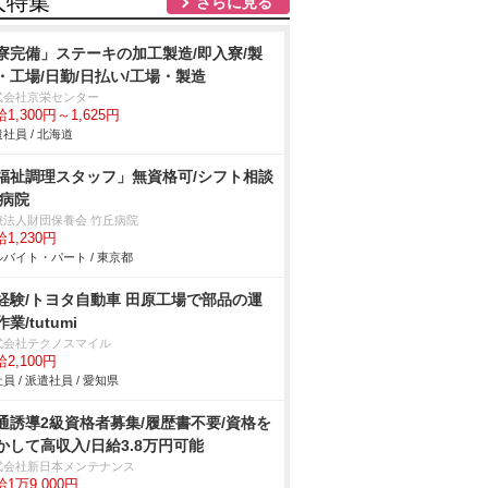
人特集
さらに見る
寮完備」ステーキの加工製造/即入寮/製
・工場/日勤/日払い/工場・製造
式会社京栄センター
1,300円～1,625円
社員 / 北海道
福祉調理スタッフ」無資格可/シフト相談
/病院
療法人財団保養会 竹丘病院
1,230円
バイト・パート / 東京都
経験/トヨタ自動車 田原工場で部品の運
業/tutumi
式会社テクノスマイル
2,100円
員 / 派遣社員 / 愛知県
通誘導2級資格者募集/履歴書不要/資格を
かして高収入/日給3.8万円可能
式会社新日本メンテナンス
1万9,000円