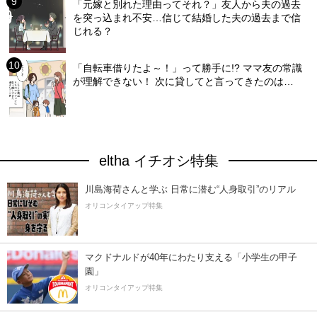
「元嫁と別れた理由ってそれ？」友人から夫の過去
を突っ込まれ不安…信じて結婚した夫の過去まで信
じれる？
「自転車借りたよ～！」って勝手に!? ママ友の常識
が理解できない！ 次に貸してと言ってきたのは…
eltha イチオシ特集
川島海荷さんと学ぶ 日常に潜む“人身取引”のリアル
オリコンタイアップ特集
マクドナルドが40年にわたり支える「小学生の甲子
園」
オリコンタイアップ特集