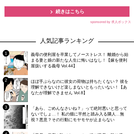
続きはこちら
sponsored by 求人ボックス
人気記事ランキング
義母の便利屋を卒業してノーストレス！ 離婚から始
まる妻と娘の新たな人生に悔いはなし！【嫁を便利
屋扱いする義母 Vol.44】
ほぼ手ぶらなのに彼女の荷物は持ちたくない？ 彼を
理解できないけど楽しまないともったいない！【あ
なたが理解できません Vol.8】
「あら、ごめんなさいね？」って絶対悪いと思って
ないでしょ…！ 私の畑に平然と踏み入る隣人…無
視？悪意？その行動にモヤモヤが止まらない