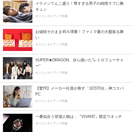
イケメンてんこ盛り！尊すぎる男子の純情ラブに胸
キュン
オリコンタイアップ特集
お値段そのまま45％増量！ファミマ夏の大盤振る舞
い
オリコンタイアップ特集
SUPER★DRAGON、自ら描いた”レトロフューチャ
ー”
オリコンタイアップ特集
【驚愕】メーカー社員が推す「10万円台」神コスパ
PC
オリコンタイアップ特集
一番似合う登場人物は…『VIVANT』限定ウオッチ
オリコンタイアップ特集