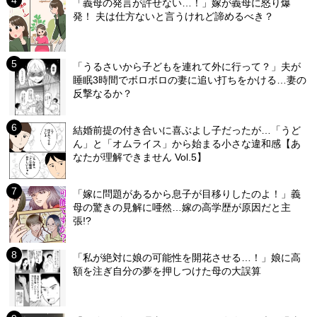
「義母の発言が許せない…！」嫁が義母に怒り爆
発！ 夫は仕方ないと言うけれど諦めるべき？
「うるさいから子どもを連れて外に行って？」夫が
睡眠3時間でボロボロの妻に追い打ちをかける…妻の
反撃なるか？
結婚前提の付き合いに喜ぶよし子だったが…「うど
ん」と「オムライス」から始まる小さな違和感【あ
なたが理解できません Vol.5】
「嫁に問題があるから息子が目移りしたのよ！」義
母の驚きの見解に唖然…嫁の高学歴が原因だと主
張!?
「私が絶対に娘の可能性を開花させる…！」娘に高
額を注ぎ自分の夢を押しつけた母の大誤算