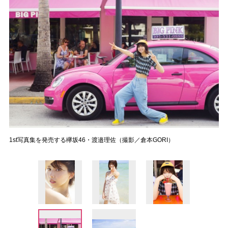
1st写真集を発売する欅坂46・渡邉理佐（撮影／倉本GORI）