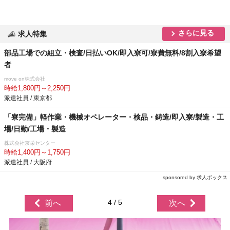
さらに見る
求人特集
部品工場での組立・検査/日払いOK/即入寮可/寮費無料/8割入寮希望
者
move on株式会社
時給1,800円～2,250円
派遣社員 / 東京都
「寮完備」軽作業・機械オペレーター・検品・鋳造/即入寮/製造・工
場/日勤/工場・製造
株式会社京栄センター
時給1,400円～1,750円
派遣社員 / 大阪府
sponsored by 求人ボックス
4 / 5
前へ
次へ