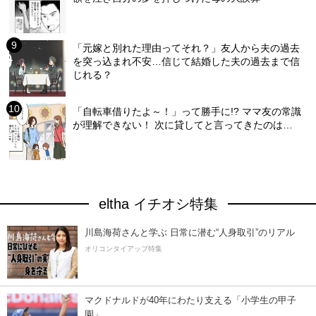
「元嫁と別れた理由ってそれ？」友人から夫の過去
を突っ込まれ不安…信じて結婚した夫の過去まで信
じれる？
「自転車借りたよ～！」って勝手に!? ママ友の常識
が理解できない！ 次に貸してと言ってきたのは…
eltha イチオシ特集
川島海荷さんと学ぶ 日常に潜む“人身取引”のリアル
オリコンタイアップ特集
マクドナルドが40年にわたり支える「小学生の甲子
園」