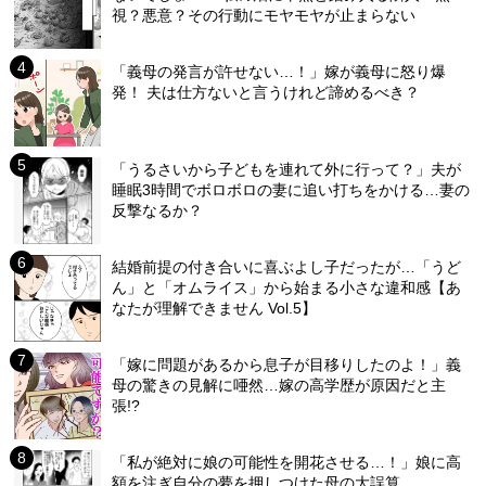
視？悪意？その行動にモヤモヤが止まらない
「義母の発言が許せない…！」嫁が義母に怒り爆
発！ 夫は仕方ないと言うけれど諦めるべき？
「うるさいから子どもを連れて外に行って？」夫が
睡眠3時間でボロボロの妻に追い打ちをかける…妻の
反撃なるか？
結婚前提の付き合いに喜ぶよし子だったが…「うど
ん」と「オムライス」から始まる小さな違和感【あ
なたが理解できません Vol.5】
「嫁に問題があるから息子が目移りしたのよ！」義
母の驚きの見解に唖然…嫁の高学歴が原因だと主
張!?
「私が絶対に娘の可能性を開花させる…！」娘に高
額を注ぎ自分の夢を押しつけた母の大誤算