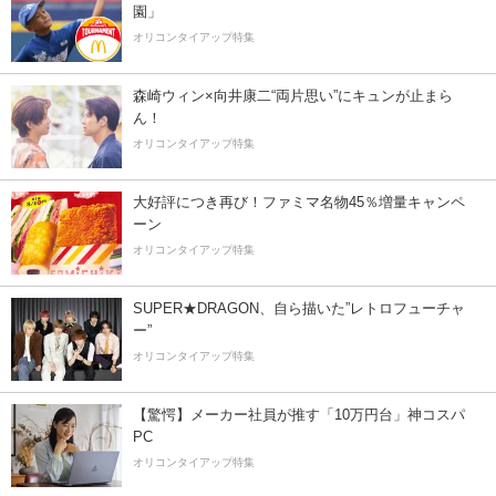
園」
オリコンタイアップ特集
森崎ウィン×向井康二“両片思い”にキュンが止まら
ん！
オリコンタイアップ特集
大好評につき再び！ファミマ名物45％増量キャンペ
ーン
オリコンタイアップ特集
SUPER★DRAGON、自ら描いた”レトロフューチャ
ー”
オリコンタイアップ特集
【驚愕】メーカー社員が推す「10万円台」神コスパ
PC
オリコンタイアップ特集