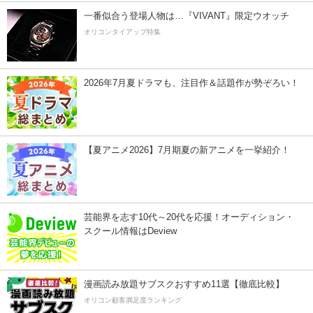
一番似合う登場人物は…『VIVANT』限定ウオッチ
オリコンタイアップ特集
2026年7月夏ドラマも、注目作＆話題作が勢ぞろい！
【夏アニメ2026】7月期夏の新アニメを一挙紹介！
芸能界を志す10代～20代を応援！オーディション・
スクール情報はDeview
漫画読み放題サブスクおすすめ11選【徹底比較】
オリコン顧客満足度ランキング