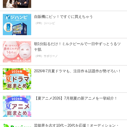
自販機にピッ！ですぐに買えちゃう
（PR）ジハンピ
朝1分貼るだけ！ミルクピールで一日中ずっとうるツ
ヤ肌
（PR）サボリーノ
2026年7月夏ドラマも、注目作＆話題作が勢ぞろい！
【夏アニメ2026】7月期夏の新アニメを一挙紹介！
芸能界を志す10代～20代を応援！オーディション・