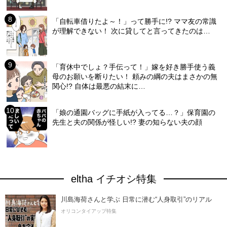
「自転車借りたよ～！」って勝手に!? ママ友の常識
が理解できない！ 次に貸してと言ってきたのは…
「育休中でしょ？手伝って！」嫁を好き勝手使う義
母のお願いを断りたい！ 頼みの綱の夫はまさかの無
関心!? 自体は最悪の結末に…
「娘の通園バッグに手紙が入ってる…？」保育園の
先生と夫の関係が怪しい!? 妻の知らない夫の顔
eltha イチオシ特集
川島海荷さんと学ぶ 日常に潜む“人身取引”のリアル
オリコンタイアップ特集