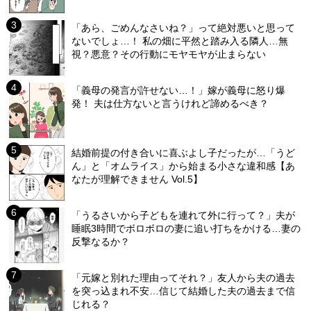
「あら、ごめんなさいね？」って絶対悪いと思って
ないでしょ…！ 私の畑に平然と踏み入る隣人…無
視？悪意？その行動にモヤモヤが止まらない
「義母の発言が許せない…！」嫁が義母に怒り爆
発！ 夫は仕方ないと言うけれど諦めるべき？
結婚前提の付き合いに喜ぶよし子だったが…「うど
ん」と「オムライス」から始まる小さな違和感【あ
なたが理解できません Vol.5】
「うるさいから子どもを連れて外に行って？」夫が
睡眠3時間でボロボロの妻に追い打ちをかける…妻の
反撃なるか？
「元嫁と別れた理由ってそれ？」友人から夫の過去
を突っ込まれ不安…信じて結婚した夫の過去まで信
じれる？