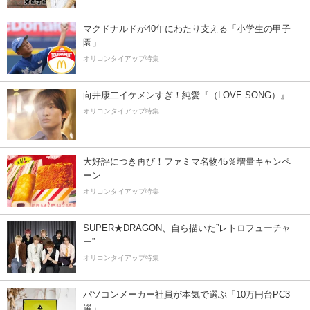
マクドナルドが40年にわたり支える「小学生の甲子
園」
オリコンタイアップ特集
向井康二イケメンすぎ！純愛『（LOVE SONG）』
オリコンタイアップ特集
大好評につき再び！ファミマ名物45％増量キャンペ
ーン
オリコンタイアップ特集
SUPER★DRAGON、自ら描いた”レトロフューチャ
ー”
オリコンタイアップ特集
パソコンメーカー社員が本気で選ぶ「10万円台PC3
選」