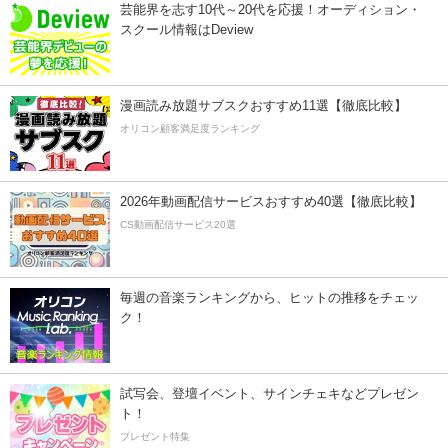
芸能界を志す10代～20代を応援！オーディション・
スクール情報はDeview
漫画読み放題サブスクおすすめ11選【徹底比較】
オリコン顧客満足度ランキング
2026年動画配信サービスおすすめ40選【徹底比較】
CS動画配信サービス20選
毎週の音楽ランキングから、ヒットの推移をチェッ
ク！
試写会、登壇イベント、サインチェキなどプレゼン
ト！
プレゼント特集