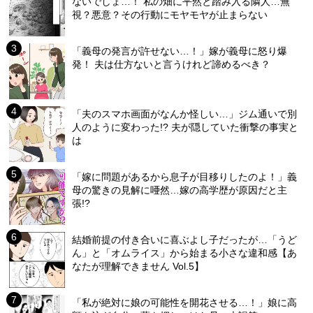
ないでしょ…！ 私の畑に平然と踏み入る隣人…無
視？悪意？その行動にモヤモヤが止まらない
「義母の発言が許せない…！」嫁が義母に怒り爆
発！ 夫は仕方ないと言うけれど諦めるべき？
「夫のスマホ画面がなんか怪しい…」ジム通いで別
人のように変わった!? 夫が隠していた衝撃の事実と
は
「嫁に問題があるから息子が目移りしたのよ！」義
母の驚きの見解に唖然…嫁の高学歴が原因だと主
張!?
結婚前提の付き合いに喜ぶよし子だったが…「うど
ん」と「オムライス」から始まる小さな違和感【あ
なたが理解できません Vol.5】
「私が絶対に娘の可能性を開花させる…！」娘に高