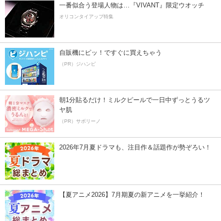
一番似合う登場人物は…『VIVANT』限定ウオッチ
オリコンタイアップ特集
自販機にピッ！ですぐに買えちゃう
（PR）ジハンピ
朝1分貼るだけ！ミルクピールで一日中ずっとうるツ
ヤ肌
（PR）サボリーノ
2026年7月夏ドラマも、注目作＆話題作が勢ぞろい！
【夏アニメ2026】7月期夏の新アニメを一挙紹介！