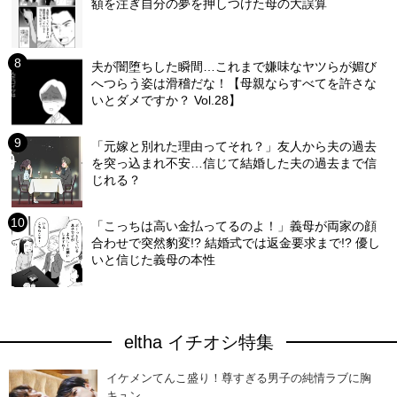
額を注ぎ自分の夢を押しつけた母の大誤算
夫が闇堕ちした瞬間…これまで嫌味なヤツらが媚び
へつらう姿は滑稽だな！【母親ならすべてを許さな
いとダメですか？ Vol.28】
「元嫁と別れた理由ってそれ？」友人から夫の過去
を突っ込まれ不安…信じて結婚した夫の過去まで信
じれる？
「こっちは高い金払ってるのよ！」義母が両家の顔
合わせで突然豹変!? 結婚式では返金要求まで!? 優し
いと信じた義母の本性
eltha イチオシ特集
イケメンてんこ盛り！尊すぎる男子の純情ラブに胸
キュン