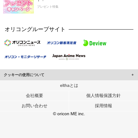
プレゼント特集
オリコングループサイト
クッキーの使用について
このサイトでは Cookie を使用して、ユーザーに合わせたコンテンツや広告の
elthaとは
表示、ソーシャル メディア機能の提供、広告の表示回数やクリック数の測定を
会社概要
個人情報保護方針
行っています。
また、ユーザーによるサイトの利用状況についても情報を収集し、ソーシャル
お問い合わせ
採用情報
メディアや広告配信、データ解析の各パートナーに提供しています。
各パートナーは、この情報とユーザーが各パートナーに提供した他の情報や、
© oricon ME inc.
ユーザーが各パートナーのサービスを使用したときに収集した他の情報を組み
合わせて使用することがあります。