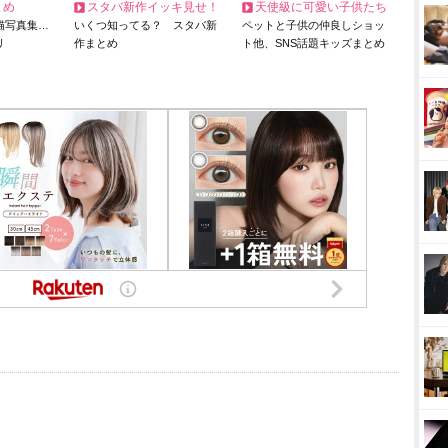
とめ
スタバ新作イッキ見せ！
天使級に可愛い子供たち
猫写真集…
いくつ知ってる？ スタバ新
ペットと子供の仲良しショッ
リ
作まとめ
ト他、SNS話題キッズまとめ