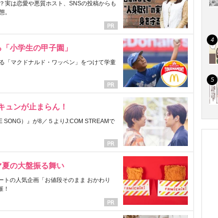
？実は恋愛や悪質ホスト、SNSの投稿からも
態。
る「小学生の甲子園」
る「マクドナルド・ワッペン」をつけて学童
にキュンが止まらん！
ONG）』が8／５よりJ:COM STREAMで
マ夏の大盤振る舞い
ートの人気企画「お値段そのまま おかわり
催！