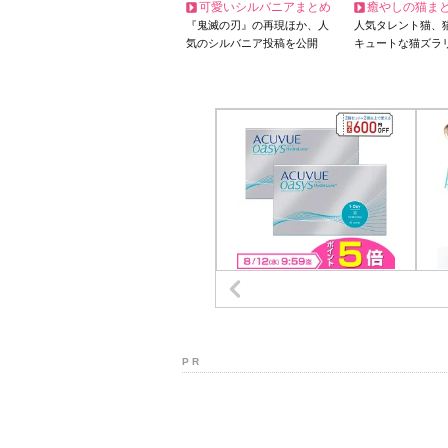
可愛いシルバニアまとめ
癒やしの猫ま
『鬼滅の刃』の再現ほか、人
人気タレント猫、
気のシルバニア投稿を公開
キュートな猫ズラ
P R