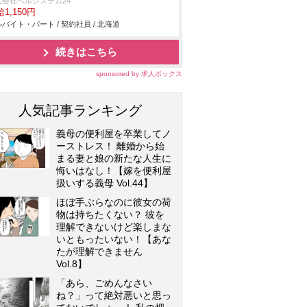
式会社ベルシステム24
1,150円
バイト・パート / 契約社員 / 北海道
続きはこちら
sponsored by 求人ボックス
人気記事ランキング
義母の便利屋を卒業してノ
ーストレス！ 離婚から始
まる妻と娘の新たな人生に
悔いはなし！【嫁を便利屋
扱いする義母 Vol.44】
ほぼ手ぶらなのに彼女の荷
物は持ちたくない？ 彼を
理解できないけど楽しまな
いともったいない！【あな
たが理解できません
Vol.8】
「あら、ごめんなさい
ね？」って絶対悪いと思っ