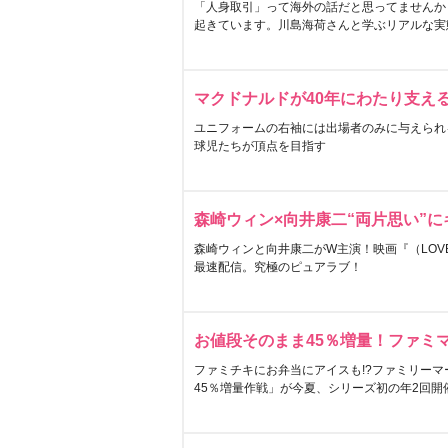
「人身取引」って海外の話だと思ってませんか
起きています。川島海荷さんと学ぶリアルな実
マクドナルドが40年にわたり支え
ユニフォームの右袖には出場者のみに与えられ
球児たちが頂点を目指す
森崎ウィン×向井康二“両片思い”
森崎ウィンと向井康二がW主演！映画『（LOVE S
最速配信。究極のピュアラブ！
お値段そのまま45％増量！ファミ
ファミチキにお弁当にアイスも!?ファミリーマ
45％増量作戦」が今夏、シリーズ初の年2回開