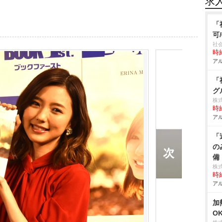
求
「
可
社
時給
アル
「
グ
株
時給
アル
「
の
備
株
時給
アル
加
O