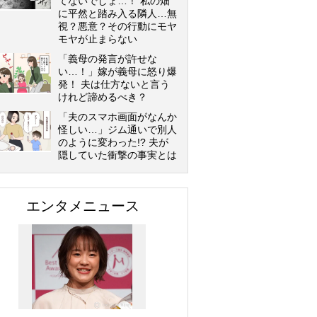
てないでしょ…！ 私の畑
に平然と踏み入る隣人…無
視？悪意？その行動にモヤ
モヤが止まらない
「義母の発言が許せな
い…！」嫁が義母に怒り爆
発！ 夫は仕方ないと言う
けれど諦めるべき？
「夫のスマホ画面がなんか
怪しい…」ジム通いで別人
のように変わった!? 夫が
隠していた衝撃の事実とは
エンタメニュース