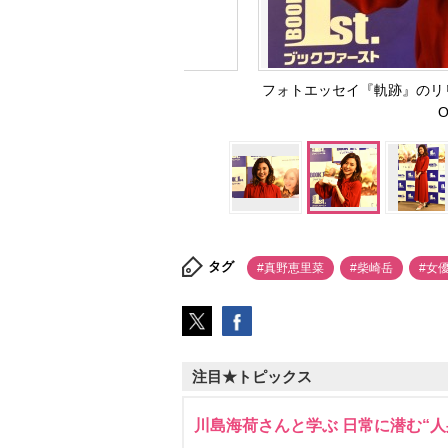
フォトエッセイ『軌跡』のリ
O
タグ
#真野恵里菜
#柴崎岳
#女
注目★トピックス
川島海荷さんと学ぶ 日常に潜む“人