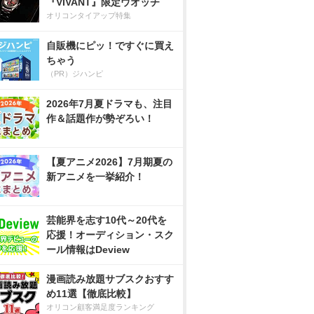
『VIVANT』限定ウオッチ
オリコンタイアップ特集
自販機にピッ！ですぐに買え
ちゃう
（PR）ジハンピ
2026年7月夏ドラマも、注目
作＆話題作が勢ぞろい！
【夏アニメ2026】7月期夏の
新アニメを一挙紹介！
芸能界を志す10代～20代を
応援！オーディション・スク
ール情報はDeview
漫画読み放題サブスクおすす
め11選【徹底比較】
オリコン顧客満足度ランキング