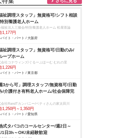
人特集
さらに見る
福祉調理スタッフ」無資格可/シフト相談
/特別養護老人ホーム
会福祉法人三篠会/特別養護老人ホーム 松屋茶論
1,177円
バイト・パート / 大阪府
福祉調理スタッフ」無資格可/日勤のみ/
ループホーム
式会社コナウィンズ/ぐるーぷほーむ むれの里
1,226円
バイト・パート / 東京都
週3から可」調理スタッフ/無資格可/日勤
み/介護付き有料老人ホーム/社会保障完
式会社RandTカンパニー/ベティさんの家太田川
1,250円～1,350円
バイト・パート / 愛知県
熱式タバコのコールセンター/週2日～
K/1日3h～OK/未経験歓迎