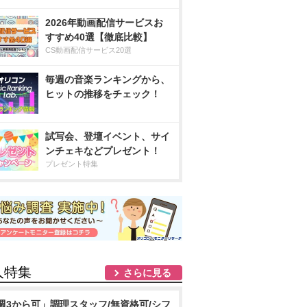
2026年動画配信サービスお
すすめ40選【徹底比較】
CS動画配信サービス20選
毎週の音楽ランキングから、
ヒットの推移をチェック！
試写会、登壇イベント、サイ
ンチェキなどプレゼント！
プレゼント特集
人特集
さらに見る
週3から可」調理スタッフ/無資格可/シフ