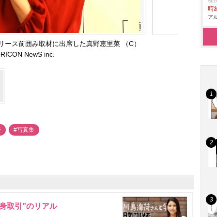
株
時給
アル
リース前囲み取材に出席した真野恵里菜 （C）
RICON NewS inc.
優
#写真集
身取引”のリアル