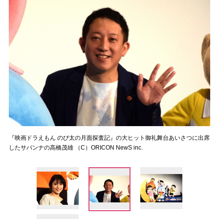
『映画ドラえもん のび太の月面探査記』の大ヒット御礼舞台あいさつに出席
したサバンナの高橋茂雄 （C）ORICON NewS inc.