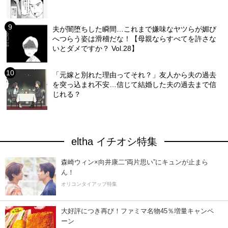
夫が闇堕ちした瞬間…これまで嫌味なヤツらが媚び
へつらう姿は滑稽だな！【母親ならすべてを許さな
いとダメですか？ Vol.28】
「元嫁と別れた理由ってそれ？」友人から夫の過去
を突っ込まれ不安…信じて結婚した夫の過去まで信
じれる？
eltha イチオシ特集
森崎ウィン×向井康二“両片思い”にキュンが止まら
ん！
オリコンタイアップ特集
大好評につき再び！ファミマ名物45％増量キャンペ
ーン