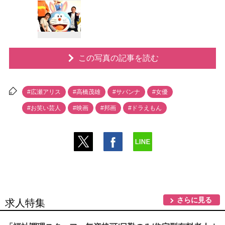
この写真の記事を読む
#広瀬アリス
#高橋茂雄
#サバンナ
#女優
#お笑い芸人
#映画
#邦画
#ドラえもん
さらに見る
求人特集