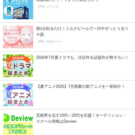
（PR）ジハンピ
朝1分貼るだけ！ミルクピールで一日中ずっとうるツ
ヤ肌
（PR）サボリーノ
2026年7月夏ドラマも、注目作＆話題作が勢ぞろい！
【夏アニメ2026】7月期夏の新アニメを一挙紹介！
芸能界を志す10代～20代を応援！オーディション・
スクール情報はDeview