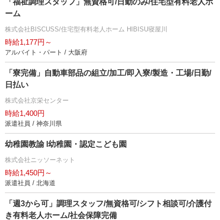
「福祉調理スタッフ」無資格可/日勤のみ/住宅型有料老人ホ
ーム
株式会社BISCUSS/住宅型有料老人ホーム HIBISU寝屋川
時給1,177円～
アルバイト・パート / 大阪府
「寮完備」自動車部品の組立/加工/即入寮/製造・工場/日勤/
日払い
株式会社京栄センター
時給1,400円
派遣社員 / 神奈川県
幼稚園教諭 l幼稚園・認定こども園
株式会社ニッソーネット
時給1,450円～
派遣社員 / 北海道
「週3から可」調理スタッフ/無資格可/シフト相談可/介護付
き有料老人ホーム/社会保障完備