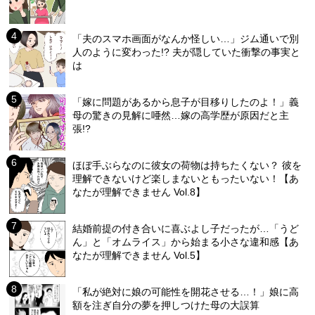
「夫のスマホ画面がなんか怪しい…」ジム通いで別
人のように変わった!? 夫が隠していた衝撃の事実と
は
「嫁に問題があるから息子が目移りしたのよ！」義
母の驚きの見解に唖然…嫁の高学歴が原因だと主
張!?
ほぼ手ぶらなのに彼女の荷物は持ちたくない？ 彼を
理解できないけど楽しまないともったいない！【あ
なたが理解できません Vol.8】
結婚前提の付き合いに喜ぶよし子だったが…「うど
ん」と「オムライス」から始まる小さな違和感【あ
なたが理解できません Vol.5】
「私が絶対に娘の可能性を開花させる…！」娘に高
額を注ぎ自分の夢を押しつけた母の大誤算