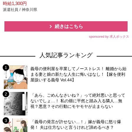
時給1,300円
派遣社員 / 神奈川県
続きはこちら
sponsored by 求人ボックス
人気記事ランキング
義母の便利屋を卒業してノーストレス！ 離婚から始
まる妻と娘の新たな人生に悔いはなし！【嫁を便利
屋扱いする義母 Vol.44】
「あら、ごめんなさいね？」って絶対悪いと思って
ないでしょ…！ 私の畑に平然と踏み入る隣人…無
視？悪意？その行動にモヤモヤが止まらない
「義母の発言が許せない…！」嫁が義母に怒り爆
発！ 夫は仕方ないと言うけれど諦めるべき？