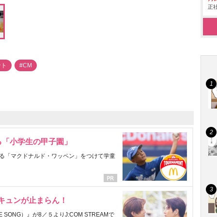
正社
ント
#CM
る「小学生の甲子園」
る「マクドナルド・ワッペン」をつけて学童
にキュンが止まらん！
ONG）』が8／５よりJ:COM STREAMで