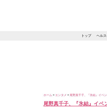
トップ
ヘルス
メイク・コスメ・スキ
ホーム
>
エンタメ
>
尾野真千子、『氷結』イベ
尾野真千子、『氷結』イベ