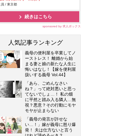
員 / 東京都
続きはこちら
sponsored by 求人ボックス
人気記事ランキング
義母の便利屋を卒業してノ
ーストレス！ 離婚から始
まる妻と娘の新たな人生に
悔いはなし！【嫁を便利屋
扱いする義母 Vol.44】
「あら、ごめんなさい
ね？」って絶対悪いと思っ
てないでしょ…！ 私の畑
に平然と踏み入る隣人…無
視？悪意？その行動にモヤ
モヤが止まらない
「義母の発言が許せな
い…！」嫁が義母に怒り爆
発！ 夫は仕方ないと言う
けれど諦めるべき？