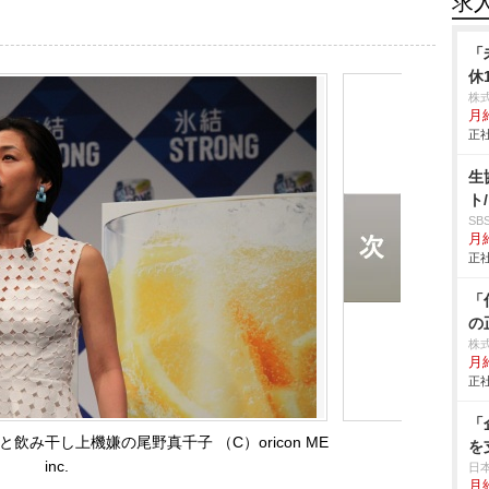
求
「
休
株
月給
正社
生
ト
S
月給
正社
「
の
株
月
正社
「
み干し上機嫌の尾野真千子 （C）oricon ME
を
inc.
日
月給