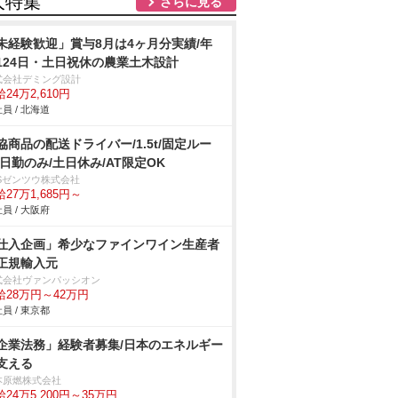
人特集
さらに見る
未経験歓迎」賞与8月は4ヶ月分実績/年
124日・土日祝休の農業土木設計
式会社デミング設計
24万2,610円
員 / 北海道
協商品の配送ドライバー/1.5t/固定ルー
/日勤のみ/土日休み/AT限定OK
BSゼンツウ株式会社
27万1,685円～
員 / 大阪府
仕入企画」希少なファインワイン生産者
正規輸入元
式会社ヴァンパッシオン
給28万円～42万円
員 / 東京都
企業法務」経験者募集/日本のエネルギー
支える
本原燃株式会社
24万5,200円～35万円