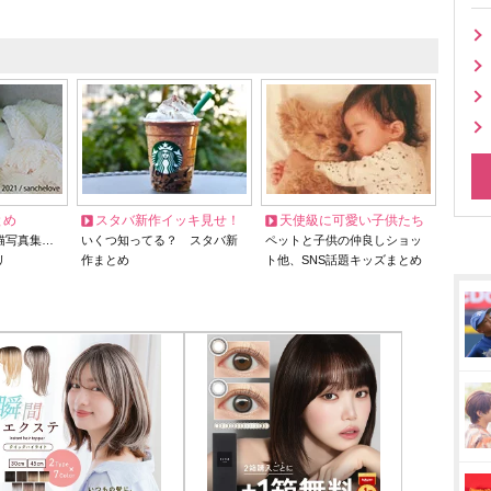
とめ
スタバ新作イッキ見せ！
天使級に可愛い子供たち
猫写真集…
いくつ知ってる？ スタバ新
ペットと子供の仲良しショッ
リ
作まとめ
ト他、SNS話題キッズまとめ