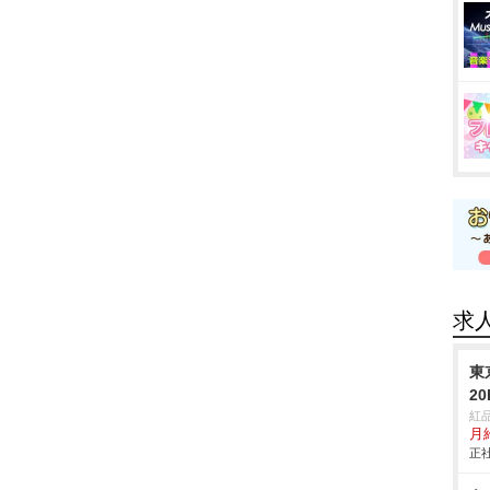
求
東
20
紅
月給
正社