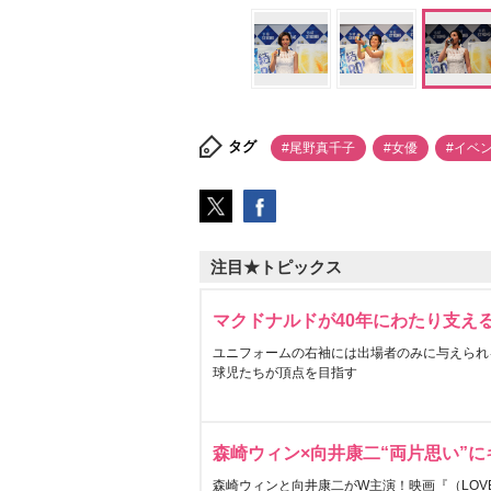
タグ
#尾野真千子
#女優
#イベ
注目★トピックス
マクドナルドが40年にわたり支え
ユニフォームの右袖には出場者のみに与えられ
球児たちが頂点を目指す
森崎ウィン×向井康二“両片思い”
森崎ウィンと向井康二がW主演！映画『（LOVE S