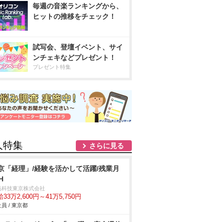
毎週の音楽ランキングから、
ヒットの推移をチェック！
試写会、登壇イベント、サイ
ンチェキなどプレゼント！
プレゼント特集
人特集
さらに見る
京「経理」/経験を活かして活躍/残業月
H
品科技東京株式会社
33万2,600円～41万5,750円
員 / 東京都