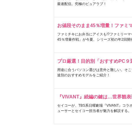
最速配信。究極のピュアラブ！
お値段そのまま45％増量！ファミ
ファミチキにお弁当にアイスも!?ファミリーマ
45％増量作戦」が今夏、シリーズ初の年2回開
プロ厳選！目的別「おすすめPC９
用途に合うパソコン選びは意外と難しい。そこ
途別のおすすめモデルをご紹介！
『VIVANT』続編の鍵は…世界観
セイコーが、TBS系日曜劇場『VIVANT』コ
ューサーとセイコー担当者が魅力を解説する。