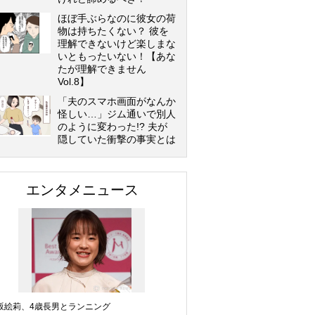
ほぼ手ぶらなのに彼女の荷
物は持ちたくない？ 彼を
理解できないけど楽しまな
いともったいない！【あな
たが理解できません
Vol.8】
「夫のスマホ画面がなんか
怪しい…」ジム通いで別人
のように変わった!? 夫が
隠していた衝撃の事実とは
エンタメニュース
坂絵莉、4歳長男とランニング