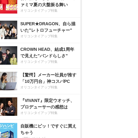
ァミマ夏の大盤振る舞い
オリコンタイアップ特集
SUPER★DRAGON、自ら描
いた”レトロフューチャー”
オリコンタイアップ特集
CROWN HEAD、結成1周年
で見えた”バンドらしさ”
オリコンタイアップ特集
【驚愕】メーカー社員が推す
「10万円台」神コスパPC
オリコンタイアップ特集
『VIVANT』限定ウオッチ、
プロデューサーの感想は
オリコンタイアップ特集
自販機にピッ！ですぐに買え
ちゃう