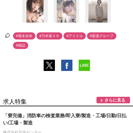
#堀未央奈
#乃木坂４６
#アイドル
#坂道グループ
#雑誌
さらに見る
求人特集
「寮完備」消防車の検査業務/即入寮/製造・工場/日勤/日払
い/工場・製造
株式会社京栄センター