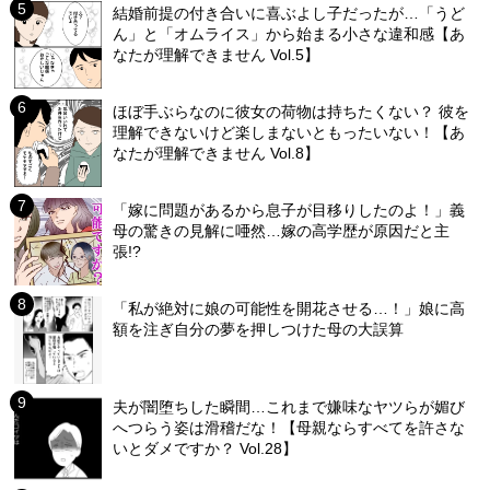
結婚前提の付き合いに喜ぶよし子だったが…「うど
ん」と「オムライス」から始まる小さな違和感【あ
なたが理解できません Vol.5】
ほぼ手ぶらなのに彼女の荷物は持ちたくない？ 彼を
理解できないけど楽しまないともったいない！【あ
なたが理解できません Vol.8】
「嫁に問題があるから息子が目移りしたのよ！」義
母の驚きの見解に唖然…嫁の高学歴が原因だと主
張!?
「私が絶対に娘の可能性を開花させる…！」娘に高
額を注ぎ自分の夢を押しつけた母の大誤算
夫が闇堕ちした瞬間…これまで嫌味なヤツらが媚び
へつらう姿は滑稽だな！【母親ならすべてを許さな
いとダメですか？ Vol.28】