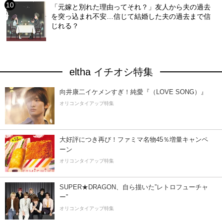
「元嫁と別れた理由ってそれ？」友人から夫の過去
を突っ込まれ不安…信じて結婚した夫の過去まで信
じれる？
eltha イチオシ特集
向井康二イケメンすぎ！純愛『（LOVE SONG）』
オリコンタイアップ特集
大好評につき再び！ファミマ名物45％増量キャンペ
ーン
オリコンタイアップ特集
SUPER★DRAGON、自ら描いた”レトロフューチャ
ー”
オリコンタイアップ特集