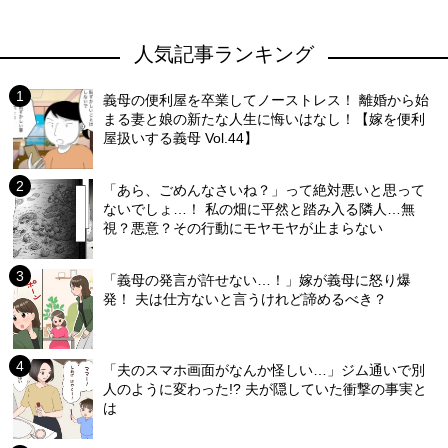
人気記事ランキング
義母の便利屋を卒業してノーストレス！ 離婚から始
まる妻と娘の新たな人生に悔いはなし！【嫁を便利
屋扱いする義母 Vol.44】
「あら、ごめんなさいね？」って絶対悪いと思って
ないでしょ…！ 私の畑に平然と踏み入る隣人…無
視？悪意？その行動にモヤモヤが止まらない
「義母の発言が許せない…！」嫁が義母に怒り爆
発！ 夫は仕方ないと言うけれど諦めるべき？
「夫のスマホ画面がなんか怪しい…」ジム通いで別
人のように変わった!? 夫が隠していた衝撃の事実と
は