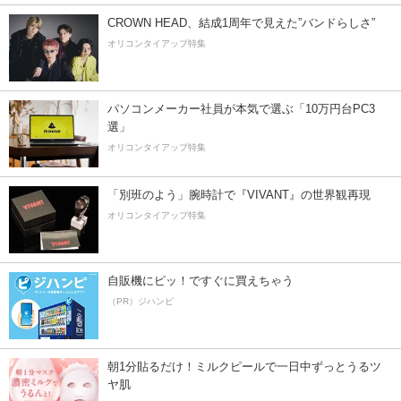
CROWN HEAD、結成1周年で見えた”バンドらしさ”
オリコンタイアップ特集
パソコンメーカー社員が本気で選ぶ「10万円台PC3
選」
オリコンタイアップ特集
「別班のよう」腕時計で『VIVANT』の世界観再現
オリコンタイアップ特集
自販機にピッ！ですぐに買えちゃう
（PR）ジハンピ
朝1分貼るだけ！ミルクピールで一日中ずっとうるツ
ヤ肌