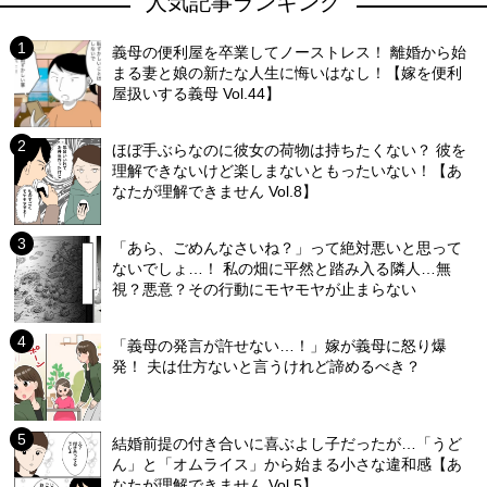
人気記事ランキング
義母の便利屋を卒業してノーストレス！ 離婚から始
まる妻と娘の新たな人生に悔いはなし！【嫁を便利
屋扱いする義母 Vol.44】
ほぼ手ぶらなのに彼女の荷物は持ちたくない？ 彼を
理解できないけど楽しまないともったいない！【あ
なたが理解できません Vol.8】
「あら、ごめんなさいね？」って絶対悪いと思って
ないでしょ…！ 私の畑に平然と踏み入る隣人…無
視？悪意？その行動にモヤモヤが止まらない
「義母の発言が許せない…！」嫁が義母に怒り爆
発！ 夫は仕方ないと言うけれど諦めるべき？
結婚前提の付き合いに喜ぶよし子だったが…「うど
ん」と「オムライス」から始まる小さな違和感【あ
なたが理解できません Vol.5】