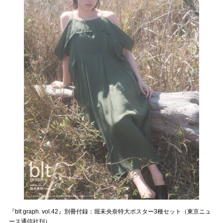
『blt graph. vol.42』別冊付録：堀未央奈特大ポスター3種セット（東京ニュ
ース通信社刊）