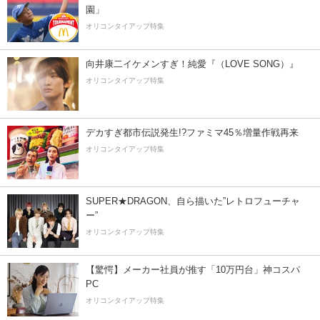
園」
オリコンタイアップ特集
向井康二イケメンすぎ！純愛『（LOVE SONG）』
オリコンタイアップ特集
デカすぎ都市伝説発生!?ファミマ45％増量作戦再来
オリコンタイアップ特集
SUPER★DRAGON、自ら描いた”レトロフューチャ
ー”
オリコンタイアップ特集
【驚愕】メーカー社員が推す「10万円台」神コスパ
PC
オリコンタイアップ特集