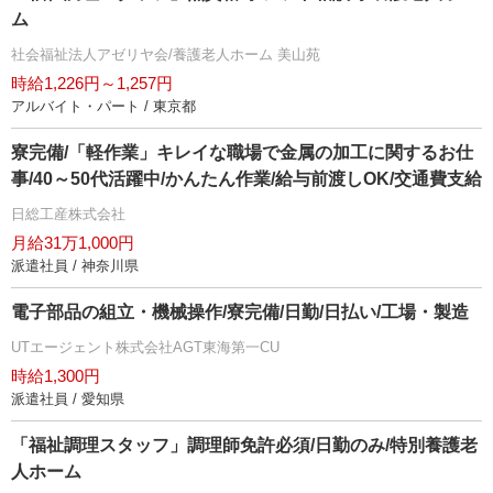
ム
社会福祉法人アゼリヤ会/養護老人ホーム 美山苑
時給1,226円～1,257円
アルバイト・パート / 東京都
寮完備/「軽作業」キレイな職場で金属の加工に関するお仕
事/40～50代活躍中/かんたん作業/給与前渡しOK/交通費支給
日総工産株式会社
月給31万1,000円
派遣社員 / 神奈川県
電子部品の組立・機械操作/寮完備/日勤/日払い/工場・製造
UTエージェント株式会社AGT東海第一CU
時給1,300円
派遣社員 / 愛知県
「福祉調理スタッフ」調理師免許必須/日勤のみ/特別養護老
人ホーム