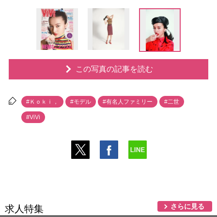
この写真の記事を読む
#Ｋｏｋｉ，
#モデル
#有名人ファミリー
#二世
#ViVi
さらに見る
求人特集