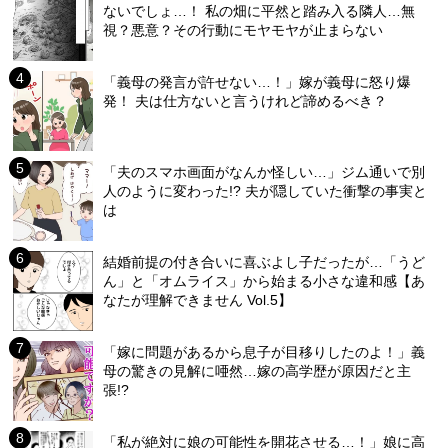
ないでしょ…！ 私の畑に平然と踏み入る隣人…無
視？悪意？その行動にモヤモヤが止まらない
「義母の発言が許せない…！」嫁が義母に怒り爆
発！ 夫は仕方ないと言うけれど諦めるべき？
「夫のスマホ画面がなんか怪しい…」ジム通いで別
人のように変わった!? 夫が隠していた衝撃の事実と
は
結婚前提の付き合いに喜ぶよし子だったが…「うど
ん」と「オムライス」から始まる小さな違和感【あ
なたが理解できません Vol.5】
「嫁に問題があるから息子が目移りしたのよ！」義
母の驚きの見解に唖然…嫁の高学歴が原因だと主
張!?
「私が絶対に娘の可能性を開花させる…！」娘に高