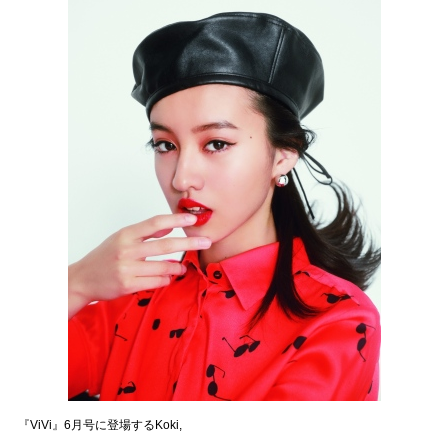
『ViVi』6月号に登場するKoki,