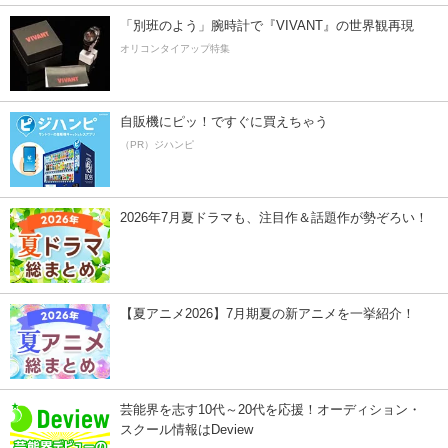
「別班のよう」腕時計で『VIVANT』の世界観再現
オリコンタイアップ特集
自販機にピッ！ですぐに買えちゃう
（PR）ジハンピ
2026年7月夏ドラマも、注目作＆話題作が勢ぞろい！
【夏アニメ2026】7月期夏の新アニメを一挙紹介！
芸能界を志す10代～20代を応援！オーディション・
スクール情報はDeview