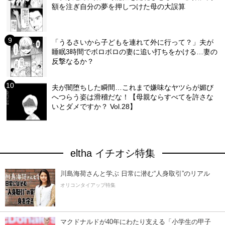
額を注ぎ自分の夢を押しつけた母の大誤算
「うるさいから子どもを連れて外に行って？」夫が
睡眠3時間でボロボロの妻に追い打ちをかける…妻の
反撃なるか？
夫が闇堕ちした瞬間…これまで嫌味なヤツらが媚び
へつらう姿は滑稽だな！【母親ならすべてを許さな
いとダメですか？ Vol.28】
eltha イチオシ特集
川島海荷さんと学ぶ 日常に潜む“人身取引”のリアル
オリコンタイアップ特集
マクドナルドが40年にわたり支える「小学生の甲子