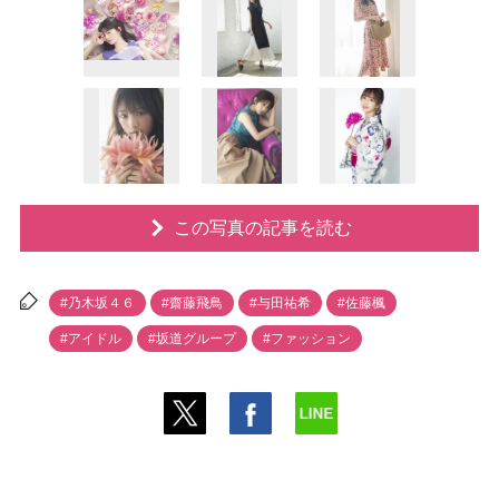
この写真の記事を読む
#乃木坂４６
#齋藤飛鳥
#与田祐希
#佐藤楓
#アイドル
#坂道グループ
#ファッション