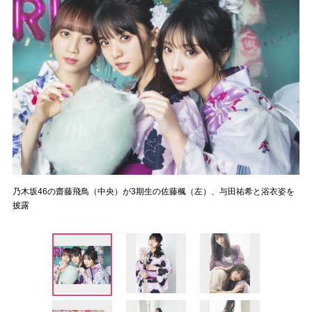
乃木坂46の齋藤飛鳥（中央）が3期生の佐藤楓（左）、与田祐希と浴衣姿を
披露