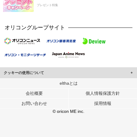
プレゼント特集
オリコングループサイト
クッキーの使用について
このサイトでは Cookie を使用して、ユーザーに合わせたコンテンツや広告の
elthaとは
表示、ソーシャル メディア機能の提供、広告の表示回数やクリック数の測定を
会社概要
個人情報保護方針
行っています。
また、ユーザーによるサイトの利用状況についても情報を収集し、ソーシャル
お問い合わせ
採用情報
メディアや広告配信、データ解析の各パートナーに提供しています。
各パートナーは、この情報とユーザーが各パートナーに提供した他の情報や、
© oricon ME inc.
ユーザーが各パートナーのサービスを使用したときに収集した他の情報を組み
合わせて使用することがあります。