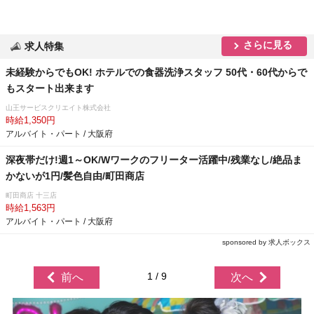
さらに見る
求人特集
未経験からでもOK! ホテルでの食器洗浄スタッフ 50代・60代からで
もスタート出来ます
山王サービスクリエイト株式会社
時給1,350円
アルバイト・パート / 大阪府
深夜帯だけ!週1～OK/Wワークのフリーター活躍中/残業なし/絶品ま
かないが1円/髪色自由/町田商店
町田商店 十三店
時給1,563円
アルバイト・パート / 大阪府
sponsored by 求人ボックス
1 / 9
前へ
次へ