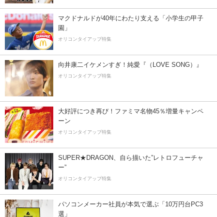
マクドナルドが40年にわたり支える「小学生の甲子
園」
オリコンタイアップ特集
向井康二イケメンすぎ！純愛『（LOVE SONG）』
オリコンタイアップ特集
大好評につき再び！ファミマ名物45％増量キャンペ
ーン
オリコンタイアップ特集
SUPER★DRAGON、自ら描いた”レトロフューチャ
ー”
オリコンタイアップ特集
パソコンメーカー社員が本気で選ぶ「10万円台PC3
選」