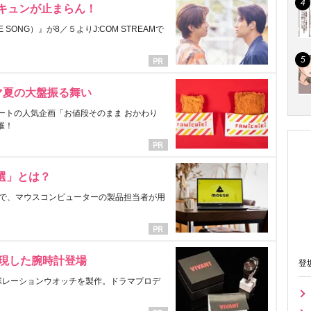
にキュンが止まらん！
ONG）』が8／５よりJ:COM STREAMで
マ夏の大盤振る舞い
ートの人気企画「お値段そのまま おかわり
催！
選」とは？
で、マウスコンピューターの製品担当者が用
表現した腕時計登場
登
ラボレーションウオッチを製作。ドラマプロデ