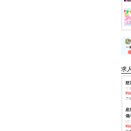
求
慈
ワ
時給
アル
産
備
U
時給