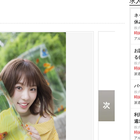
求
ネ
休
株
時給
アル
お
る
株
時給
派遣
パ
株
時給
派遣
利
週
株
時給
アル