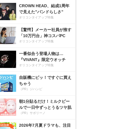
CROWN HEAD、結成1周年
で見えた”バンドらしさ”
オリコンタイアップ特集
【驚愕】メーカー社員が推す
「10万円台」神コスパPC
オリコンタイアップ特集
一番似合う登場人物は…
『VIVANT』限定ウオッチ
オリコンタイアップ特集
自販機にピッ！ですぐに買え
ちゃう
（PR）ジハンピ
朝1分貼るだけ！ミルクピー
ルで一日中ずっとうるツヤ肌
（PR）サボリーノ
2026年7月夏ドラマも、注目