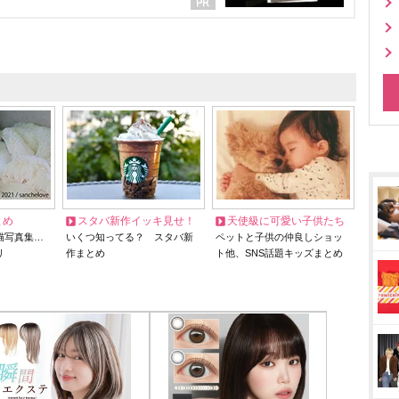
とめ
スタバ新作イッキ見せ！
天使級に可愛い子供たち
猫写真集…
いくつ知ってる？ スタバ新
ペットと子供の仲良しショッ
リ
作まとめ
ト他、SNS話題キッズまとめ