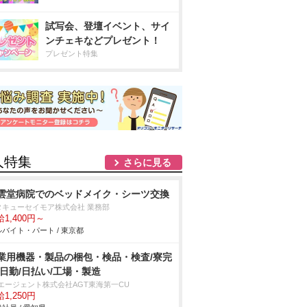
試写会、登壇イベント、サイ
ンチェキなどプレゼント！
プレゼント特集
人特集
さらに見る
雲堂病院でのベッドメイク・シーツ交換
タキューセイモア株式会社 業務部
1,400円～
バイト・パート / 東京都
業用機器・製品の梱包・検品・検査/寮完
/日勤/日払い/工場・製造
Tエージェント株式会社AGT東海第一CU
1,250円