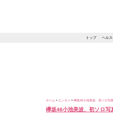
トップ
ヘルス
メイク・コスメ・スキ
ホーム
>
エンタメ
>
欅坂46小池美波、初ソロ写
欅坂46小池美波、初ソロ