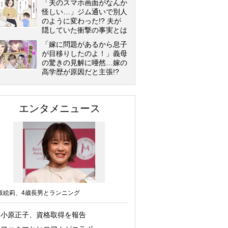
「夫のスマホ画面がなんか
怪しい…」ジム通いで別人
のように変わった!? 夫が
隠していた衝撃の事実とは
「嫁に問題があるから息子
が目移りしたのよ！」義母
の驚きの見解に唖然…嫁の
高学歴が原因だと主張!?
エンタメニュース
坂絵莉、4歳長男とランニング
小原正子、資格取得を報告