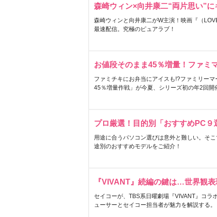
森崎ウィン×向井康二“両片思い”
森崎ウィンと向井康二がW主演！映画『（LOVE S
最速配信。究極のピュアラブ！
お値段そのまま45％増量！ファミ
ファミチキにお弁当にアイスも!?ファミリーマ
45％増量作戦」が今夏、シリーズ初の年2回開
プロ厳選！目的別「おすすめPC９
用途に合うパソコン選びは意外と難しい。そこ
途別のおすすめモデルをご紹介！
『VIVANT』続編の鍵は…世界観
セイコーが、TBS系日曜劇場『VIVANT』コ
ューサーとセイコー担当者が魅力を解説する。