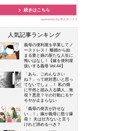
続きはこちら
sponsored by 求人ボックス
人気記事ランキング
義母の便利屋を卒業してノ
ーストレス！ 離婚から始
まる妻と娘の新たな人生に
悔いはなし！【嫁を便利屋
扱いする義母 Vol.44】
「あら、ごめんなさい
ね？」って絶対悪いと思っ
てないでしょ…！ 私の畑
に平然と踏み入る隣人…無
視？悪意？その行動にモヤ
モヤが止まらない
「義母の発言が許せな
い…！」嫁が義母に怒り爆
発！ 夫は仕方ないと言う
けれど諦めるべき？