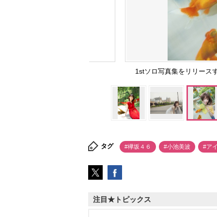
1stソロ写真集をリリー
タグ
#欅坂４６
#小池美波
#ア
注目★トピックス