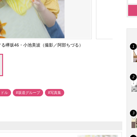
スする欅坂46・小池美波（撮影／阿部ちづる）
イドル
#坂道グループ
#写真集