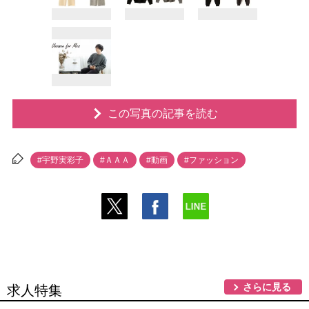
この写真の記事を読む
#宇野実彩子
#ＡＡＡ
#動画
#ファッション
さらに見る
求人特集