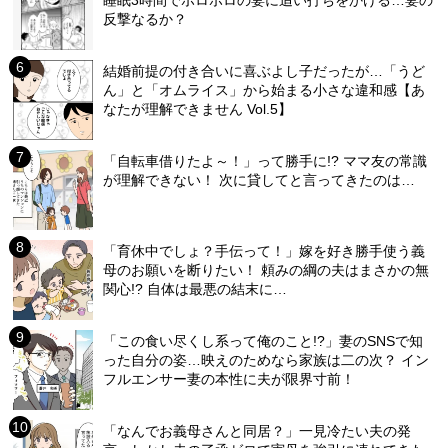
睡眠3時間でボロボロの妻に追い打ちをかける…妻の
反撃なるか？
結婚前提の付き合いに喜ぶよし子だったが…「うど
ん」と「オムライス」から始まる小さな違和感【あ
なたが理解できません Vol.5】
「自転車借りたよ～！」って勝手に!? ママ友の常識
が理解できない！ 次に貸してと言ってきたのは…
「育休中でしょ？手伝って！」嫁を好き勝手使う義
母のお願いを断りたい！ 頼みの綱の夫はまさかの無
関心!? 自体は最悪の結末に…
「この食い尽くし系って俺のこと!?」妻のSNSで知
った自分の姿…映えのためなら家族は二の次？ イン
フルエンサー妻の本性に夫が限界寸前！
「なんでお義母さんと同居？」一見冷たい夫の発