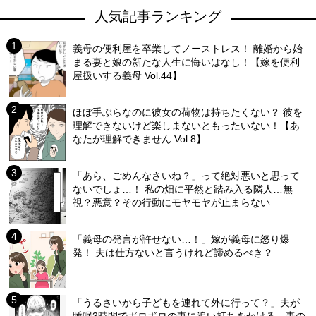
人気記事ランキング
義母の便利屋を卒業してノーストレス！ 離婚から始
まる妻と娘の新たな人生に悔いはなし！【嫁を便利
屋扱いする義母 Vol.44】
ほぼ手ぶらなのに彼女の荷物は持ちたくない？ 彼を
理解できないけど楽しまないともったいない！【あ
なたが理解できません Vol.8】
「あら、ごめんなさいね？」って絶対悪いと思って
ないでしょ…！ 私の畑に平然と踏み入る隣人…無
視？悪意？その行動にモヤモヤが止まらない
「義母の発言が許せない…！」嫁が義母に怒り爆
発！ 夫は仕方ないと言うけれど諦めるべき？
「うるさいから子どもを連れて外に行って？」夫が