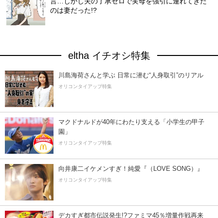
言…しかし夫の了承ゼロで実母を強引に連れてきた
のは妻だった!?
eltha イチオシ特集
川島海荷さんと学ぶ 日常に潜む“人身取引”のリアル
オリコンタイアップ特集
マクドナルドが40年にわたり支える「小学生の甲子
園」
オリコンタイアップ特集
向井康二イケメンすぎ！純愛『（LOVE SONG）』
オリコンタイアップ特集
デカすぎ都市伝説発生!?ファミマ45％増量作戦再来