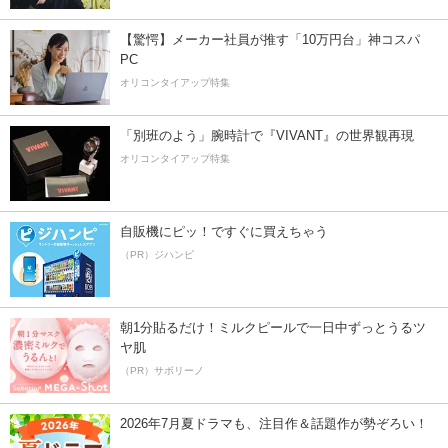
【驚愕】メーカー社員が推す「10万円台」神コスパ
PC
オリコンタイアップ特集
「別班のよう」腕時計で『VIVANT』の世界観再現
オリコンタイアップ特集
自販機にピッ！ですぐに買えちゃう
（PR）ジハンピ
朝1分貼るだけ！ミルクピールで一日中ずっとうるツ
ヤ肌
（PR）サボリーノ
2026年7月夏ドラマも、注目作＆話題作が勢ぞろい！