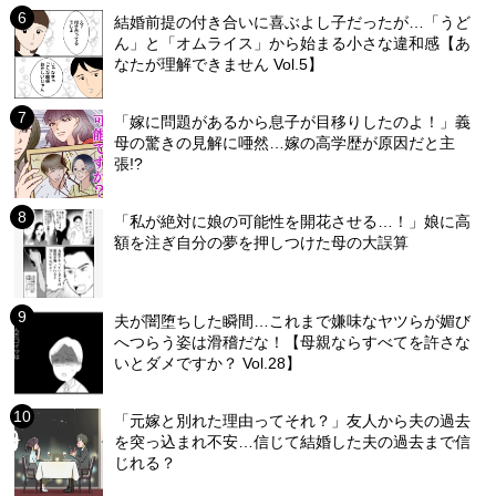
結婚前提の付き合いに喜ぶよし子だったが…「うど
ん」と「オムライス」から始まる小さな違和感【あ
なたが理解できません Vol.5】
「嫁に問題があるから息子が目移りしたのよ！」義
母の驚きの見解に唖然…嫁の高学歴が原因だと主
張!?
「私が絶対に娘の可能性を開花させる…！」娘に高
額を注ぎ自分の夢を押しつけた母の大誤算
夫が闇堕ちした瞬間…これまで嫌味なヤツらが媚び
へつらう姿は滑稽だな！【母親ならすべてを許さな
いとダメですか？ Vol.28】
「元嫁と別れた理由ってそれ？」友人から夫の過去
を突っ込まれ不安…信じて結婚した夫の過去まで信
じれる？