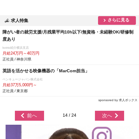
さらに見る
求人特集
障がい者の就労支援/月残業平均10h以下/無資格・未経験OK/研修制
度あり
kotrio紹介横浜支店
月給24万円～40万円
正社員 / 神奈川県
英語を活かせる映像機器の「MarCom担当」
ベンキュージャパン株式会社
月給37万5,000円～
正社員 / 東京都
sponsored by 求人ボックス
14 / 24
前へ
次へ