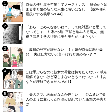
義母の便利屋を卒業してノーストレス！ 離婚から始
まる妻と娘の新たな人生に悔いはなし！【嫁を便利
屋扱いする義母 Vol.44】
「あら、ごめんなさいね？」って絶対悪いと思って
ないでしょ…！ 私の畑に平然と踏み入る隣人…無
視？悪意？その行動にモヤモヤが止まらない
「義母の発言が許せない…！」嫁が義母に怒り爆
発！ 夫は仕方ないと言うけれど諦めるべき？
ほぼ手ぶらなのに彼女の荷物は持ちたくない？ 彼を
理解できないけど楽しまないともったいない！【あ
なたが理解できません Vol.8】
「夫のスマホ画面がなんか怪しい…」ジム通いで別
人のように変わった!? 夫が隠していた衝撃の事実と
は