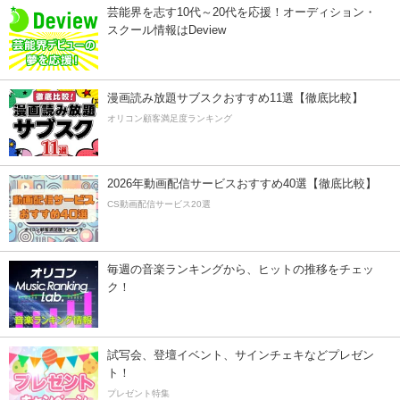
芸能界を志す10代～20代を応援！オーディション・
スクール情報はDeview
漫画読み放題サブスクおすすめ11選【徹底比較】
オリコン顧客満足度ランキング
2026年動画配信サービスおすすめ40選【徹底比較】
CS動画配信サービス20選
毎週の音楽ランキングから、ヒットの推移をチェッ
ク！
試写会、登壇イベント、サインチェキなどプレゼン
ト！
プレゼント特集