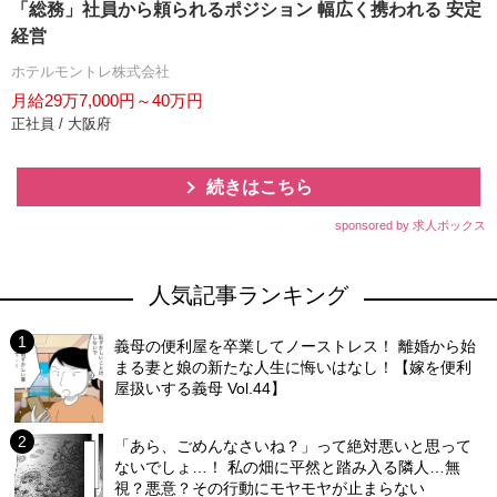
「総務」社員から頼られるポジション 幅広く携われる 安定
経営
ホテルモントレ株式会社
月給29万7,000円～40万円
正社員 / 大阪府
続きはこちら
sponsored by 求人ボックス
人気記事ランキング
義母の便利屋を卒業してノーストレス！ 離婚から始
まる妻と娘の新たな人生に悔いはなし！【嫁を便利
屋扱いする義母 Vol.44】
「あら、ごめんなさいね？」って絶対悪いと思って
ないでしょ…！ 私の畑に平然と踏み入る隣人…無
視？悪意？その行動にモヤモヤが止まらない