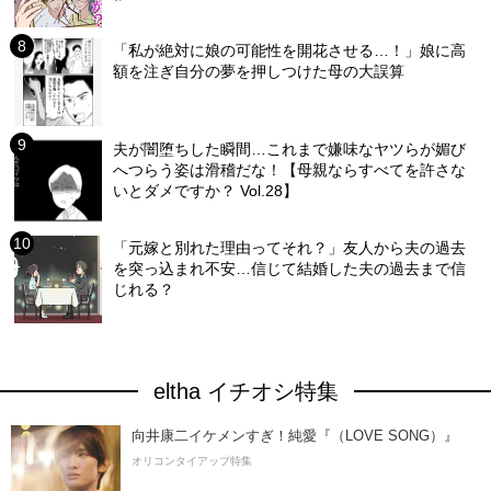
「私が絶対に娘の可能性を開花させる…！」娘に高
額を注ぎ自分の夢を押しつけた母の大誤算
夫が闇堕ちした瞬間…これまで嫌味なヤツらが媚び
へつらう姿は滑稽だな！【母親ならすべてを許さな
いとダメですか？ Vol.28】
「元嫁と別れた理由ってそれ？」友人から夫の過去
を突っ込まれ不安…信じて結婚した夫の過去まで信
じれる？
eltha イチオシ特集
向井康二イケメンすぎ！純愛『（LOVE SONG）』
オリコンタイアップ特集