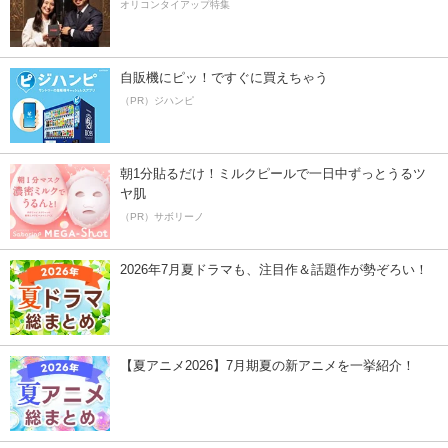
オリコンタイアップ特集
自販機にピッ！ですぐに買えちゃう
（PR）ジハンピ
朝1分貼るだけ！ミルクピールで一日中ずっとうるツ
ヤ肌
（PR）サボリーノ
2026年7月夏ドラマも、注目作＆話題作が勢ぞろい！
【夏アニメ2026】7月期夏の新アニメを一挙紹介！