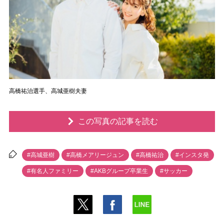
高橋祐治選手、高城亜樹夫妻
この写真の記事を読む
#高城亜樹
#高橋メアリージュン
#高橋祐治
#インスタ発
#有名人ファミリー
#AKBグループ卒業生
#サッカー