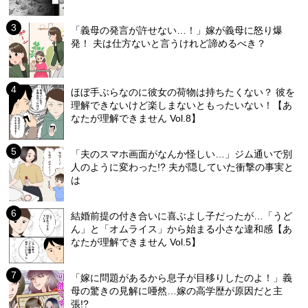
「義母の発言が許せない…！」嫁が義母に怒り爆
発！ 夫は仕方ないと言うけれど諦めるべき？
ほぼ手ぶらなのに彼女の荷物は持ちたくない？ 彼を
理解できないけど楽しまないともったいない！【あ
なたが理解できません Vol.8】
「夫のスマホ画面がなんか怪しい…」ジム通いで別
人のように変わった!? 夫が隠していた衝撃の事実と
は
結婚前提の付き合いに喜ぶよし子だったが…「うど
ん」と「オムライス」から始まる小さな違和感【あ
なたが理解できません Vol.5】
「嫁に問題があるから息子が目移りしたのよ！」義
母の驚きの見解に唖然…嫁の高学歴が原因だと主
張!?