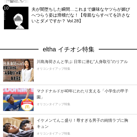
夫が闇堕ちした瞬間…これまで嫌味なヤツらが媚び
へつらう姿は滑稽だな！【母親ならすべてを許さな
いとダメですか？ Vol.28】
eltha イチオシ特集
川島海荷さんと学ぶ 日常に潜む“人身取引”のリアル
オリコンタイアップ特集
マクドナルドが40年にわたり支える「小学生の甲子
園」
オリコンタイアップ特集
イケメンてんこ盛り！尊すぎる男子の純情ラブに胸
キュン
オリコンタイアップ特集