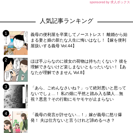
sponsored by 求人ボックス
人気記事ランキング
義母の便利屋を卒業してノーストレス！ 離婚から始
まる妻と娘の新たな人生に悔いはなし！【嫁を便利
屋扱いする義母 Vol.44】
ほぼ手ぶらなのに彼女の荷物は持ちたくない？ 彼を
理解できないけど楽しまないともったいない！【あ
なたが理解できません Vol.8】
「あら、ごめんなさいね？」って絶対悪いと思って
ないでしょ…！ 私の畑に平然と踏み入る隣人…無
視？悪意？その行動にモヤモヤが止まらない
「義母の発言が許せない…！」嫁が義母に怒り爆
発！ 夫は仕方ないと言うけれど諦めるべき？