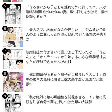
「うるさいから子どもを連れて外に行って？」夫が
睡眠3時間でボロボロの妻に追い打ちをかける…妻の
反撃なるか？
「夫のスマホ画面がなんか怪しい…」ジム通いで別
人のように変わった!? 夫が隠していた衝撃の事実と
は
結婚前提の付き合いに喜ぶよし子だったが…「うど
ん」と「オムライス」から始まる小さな違和感【あ
なたが理解できません Vol.5】
「嫁に問題があるから息子が目移りしたのよ！」義
母の驚きの見解に唖然…嫁の高学歴が原因だと主
張!?
「私が絶対に娘の可能性を開花させる…！」娘に高
額を注ぎ自分の夢を押しつけた母の大誤算