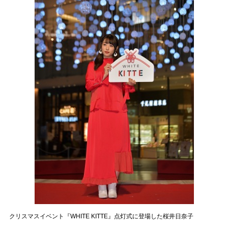
クリスマスイベント『WHITE KITTE』点灯式に登場した桜井日奈子