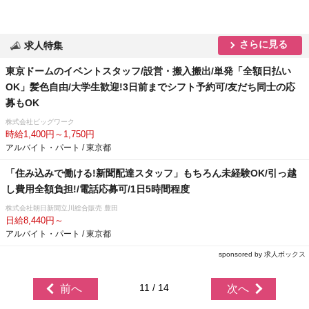
さらに見る
求人特集
東京ドームのイベントスタッフ/設営・搬入搬出/単発「全額日払い
OK」髪色自由/大学生歓迎!3日前までシフト予約可/友だち同士の応
募もOK
株式会社ビッグワーク
時給1,400円～1,750円
アルバイト・パート / 東京都
「住み込みで働ける!新聞配達スタッフ」もちろん未経験OK/引っ越
し費用全額負担!/電話応募可/1日5時間程度
株式会社朝日新聞立川総合販売 豊田
日給8,440円～
アルバイト・パート / 東京都
sponsored by 求人ボックス
11 / 14
前へ
次へ