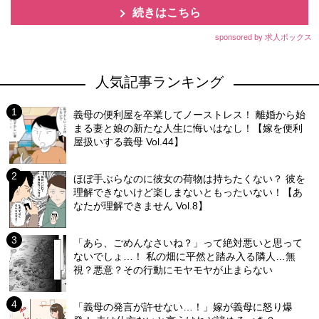
続きはこちら
sponsored by 求人ボックス
人気記事ランキング
義母の便利屋を卒業してノーストレス！ 離婚から始
まる妻と娘の新たな人生に悔いはなし！【嫁を便利
屋扱いする義母 Vol.44】
ほぼ手ぶらなのに彼女の荷物は持ちたくない？ 彼を
理解できないけど楽しまないともったいない！【あ
なたが理解できません Vol.8】
「あら、ごめんなさいね？」って絶対悪いと思って
ないでしょ…！ 私の畑に平然と踏み入る隣人…無
視？悪意？その行動にモヤモヤが止まらない
「義母の発言が許せない…！」嫁が義母に怒り爆