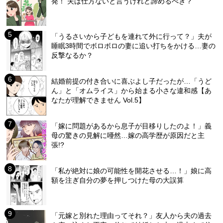
発！ 夫は仕方ないと言うけれど諦めるべき？
「うるさいから子どもを連れて外に行って？」夫が
睡眠3時間でボロボロの妻に追い打ちをかける…妻の
反撃なるか？
結婚前提の付き合いに喜ぶよし子だったが…「うど
ん」と「オムライス」から始まる小さな違和感【あ
なたが理解できません Vol.5】
「嫁に問題があるから息子が目移りしたのよ！」義
母の驚きの見解に唖然…嫁の高学歴が原因だと主
張!?
「私が絶対に娘の可能性を開花させる…！」娘に高
額を注ぎ自分の夢を押しつけた母の大誤算
「元嫁と別れた理由ってそれ？」友人から夫の過去