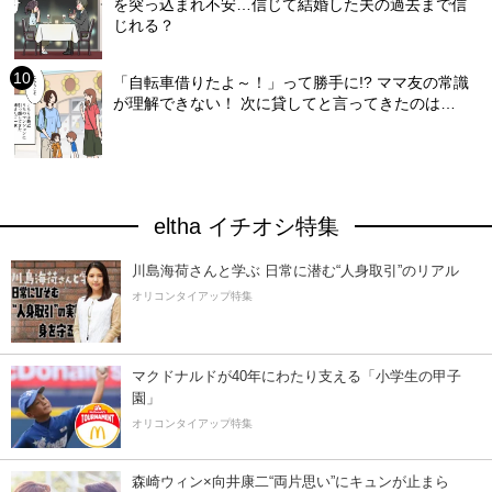
を突っ込まれ不安…信じて結婚した夫の過去まで信
じれる？
「自転車借りたよ～！」って勝手に!? ママ友の常識
が理解できない！ 次に貸してと言ってきたのは…
eltha イチオシ特集
川島海荷さんと学ぶ 日常に潜む“人身取引”のリアル
オリコンタイアップ特集
マクドナルドが40年にわたり支える「小学生の甲子
園」
オリコンタイアップ特集
森崎ウィン×向井康二“両片思い”にキュンが止まら