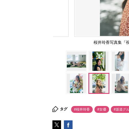
桜井玲香写真集『
タグ
#桜井玲香
#女優
#坂道グ