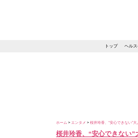
トップ
ヘルス
メイク・コスメ・スキ
ホーム
>
エンタメ
>
桜井玲香、“安心できない”
桜井玲香、“安心できない