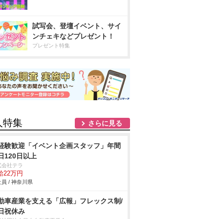
試写会、登壇イベント、サイ
ンチェキなどプレゼント！
プレゼント特集
人特集
さらに見る
経験歓迎「イベント企画スタッフ」年間
日120日以上
式会社テラ
給22万円
員 / 神奈川県
動車産業を支える「広報」フレックス制/
日祝休み