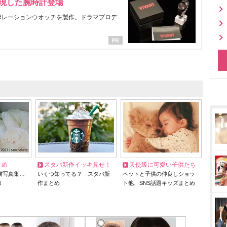
表現した腕時計登場
ラボレーションウオッチを製作。ドラマプロデ
とめ
スタバ新作イッキ見せ！
天使級に可愛い子供たち
猫写真集…
いくつ知ってる？ スタバ新
ペットと子供の仲良しショッ
リ
作まとめ
ト他、SNS話題キッズまとめ