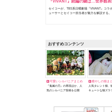
『VIVANT』続編の鍵は…世界観
セイコーが、TBS系日曜劇場『VIVANT』コ
ューサーとセイコー担当者が魅力を解説する。
おすすめコンテンツ
可愛いシルバニアまとめ
癒やしの猫ま
『鬼滅の刃』の再現ほか、人
人気タレント猫、
気のシルバニア投稿を公開
キュートな猫ズラ