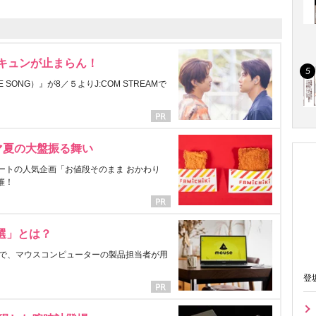
にキュンが止まらん！
ONG）』が8／５よりJ:COM STREAMで
マ夏の大盤振る舞い
ートの人気企画「お値段そのまま おかわり
催！
選」とは？
で、マウスコンピューターの製品担当者が用
登