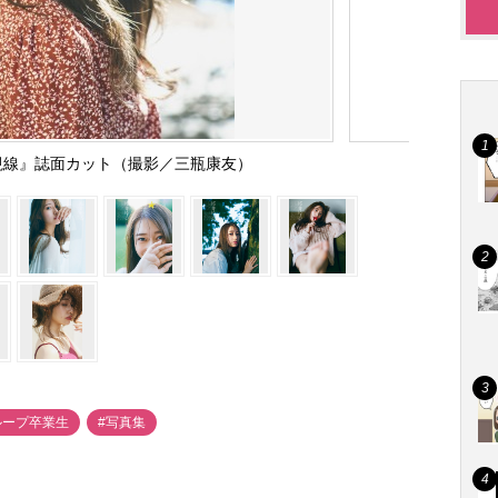
視線』誌面カット（撮影／三瓶康友）
ループ卒業生
#写真集