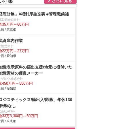
人特集
さらに見る
経理財務」#福利厚生充実 #管理職候補
浦工業株式会社
給35万円～60万円
員 / 東京都
流倉庫内作業
古屋営業所
給22万円～27万円
員 / 愛知県
能性表示原料の届出支援/地元に根付いた
能性素材の優良メーカー
リザ油化株式会社
収450万円～550万円
員 / 愛知県
ロジスティックス/輸出入管理/」年休130
/転勤なし
会社alpha
33万3,300円～50万円
員 / 東京都