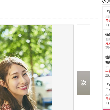
求
「
三
月
正社
物
名
月
正社
機
機
オ
年
正社
「
日
株式
月給
正社