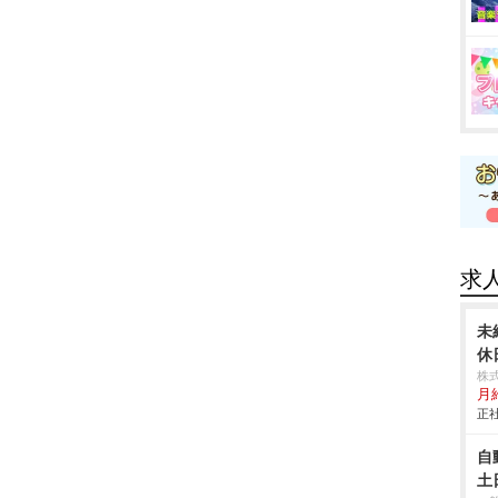
求
未
休
株
月
正社
自
土