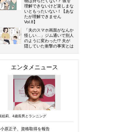
物は持ちたくない？ 彼を
理解できないけど楽しまな
いともったいない！【あな
たが理解できません
Vol.8】
「夫のスマホ画面がなんか
怪しい…」ジム通いで別人
のように変わった!? 夫が
隠していた衝撃の事実とは
エンタメニュース
坂絵莉、4歳長男とランニング
小原正子、資格取得を報告