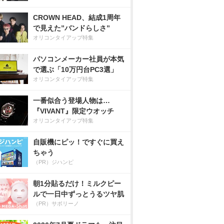
CROWN HEAD、結成1周年
で見えた”バンドらしさ”
オリコンタイアップ特集
パソコンメーカー社員が本気
で選ぶ「10万円台PC3選」
オリコンタイアップ特集
一番似合う登場人物は…
『VIVANT』限定ウオッチ
オリコンタイアップ特集
自販機にピッ！ですぐに買え
ちゃう
（PR）ジハンピ
朝1分貼るだけ！ミルクピー
ルで一日中ずっとうるツヤ肌
（PR）サボリーノ