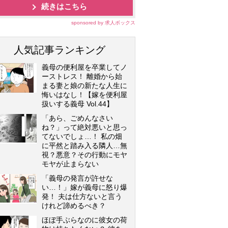
続きはこちら
sponsored by 求人ボックス
人気記事ランキング
義母の便利屋を卒業してノ
ーストレス！ 離婚から始
まる妻と娘の新たな人生に
悔いはなし！【嫁を便利屋
扱いする義母 Vol.44】
「あら、ごめんなさい
ね？」って絶対悪いと思っ
てないでしょ…！ 私の畑
に平然と踏み入る隣人…無
視？悪意？その行動にモヤ
モヤが止まらない
「義母の発言が許せな
い…！」嫁が義母に怒り爆
発！ 夫は仕方ないと言う
けれど諦めるべき？
ほぼ手ぶらなのに彼女の荷