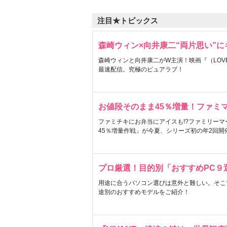
注目★トピックス
森崎ウィン×向井康二“両片思い”
森崎ウィンと向井康二がW主演！映画『（LOVE S
最速配信。究極のピュアラブ！
お値段そのまま45％増量！ファミ
ファミチキにお弁当にアイスも!?ファミリーマ
45％増量作戦」が今夏、シリーズ初の年2回開
プロ厳選！目的別「おすすめPC９
用途に合うパソコン選びは意外と難しい。そこ
途別のおすすめモデルをご紹介！