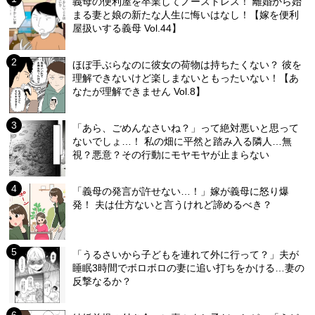
義母の便利屋を卒業してノーストレス！ 離婚から始
まる妻と娘の新たな人生に悔いはなし！【嫁を便利
屋扱いする義母 Vol.44】
ほぼ手ぶらなのに彼女の荷物は持ちたくない？ 彼を
理解できないけど楽しまないともったいない！【あ
なたが理解できません Vol.8】
「あら、ごめんなさいね？」って絶対悪いと思って
ないでしょ…！ 私の畑に平然と踏み入る隣人…無
視？悪意？その行動にモヤモヤが止まらない
「義母の発言が許せない…！」嫁が義母に怒り爆
発！ 夫は仕方ないと言うけれど諦めるべき？
「うるさいから子どもを連れて外に行って？」夫が
睡眠3時間でボロボロの妻に追い打ちをかける…妻の
反撃なるか？