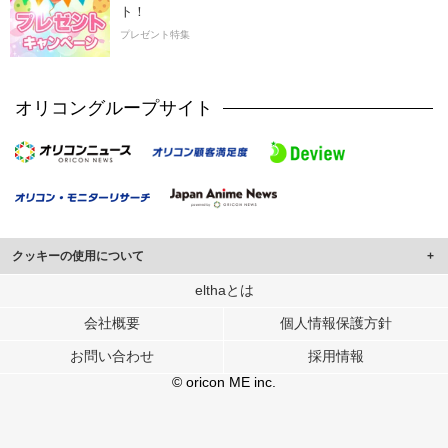
ト！
プレゼント特集
オリコングループサイト
クッキーの使用について
このサイトでは Cookie を使用して、ユーザーに合わせたコンテンツや広告の
elthaとは
表示、ソーシャル メディア機能の提供、広告の表示回数やクリック数の測定を
会社概要
個人情報保護方針
行っています。
また、ユーザーによるサイトの利用状況についても情報を収集し、ソーシャル
お問い合わせ
採用情報
メディアや広告配信、データ解析の各パートナーに提供しています。
各パートナーは、この情報とユーザーが各パートナーに提供した他の情報や、
© oricon ME inc.
ユーザーが各パートナーのサービスを使用したときに収集した他の情報を組み
合わせて使用することがあります。