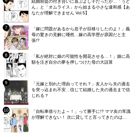
結婚前提の付き合いに喜ぶよし子だったが…「うど
ん」と「オムライス」から始まる小さな違和感【あ
なたが理解できません Vol.5】
「嫁に問題があるから息子が目移りしたのよ！」義
母の驚きの見解に唖然…嫁の高学歴が原因だと主
張!?
「私が絶対に娘の可能性を開花させる…！」娘に高
額を注ぎ自分の夢を押しつけた母の大誤算
「元嫁と別れた理由ってそれ？」友人から夫の過去
を突っ込まれ不安…信じて結婚した夫の過去まで信
じれる？
「自転車借りたよ～！」って勝手に!? ママ友の常識
が理解できない！ 次に貸してと言ってきたのは…