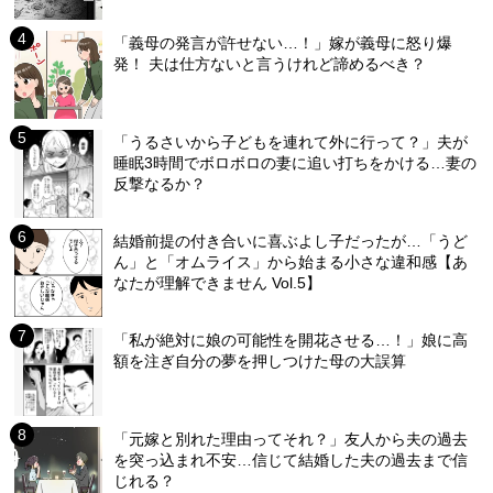
「義母の発言が許せない…！」嫁が義母に怒り爆
発！ 夫は仕方ないと言うけれど諦めるべき？
「うるさいから子どもを連れて外に行って？」夫が
睡眠3時間でボロボロの妻に追い打ちをかける…妻の
反撃なるか？
結婚前提の付き合いに喜ぶよし子だったが…「うど
ん」と「オムライス」から始まる小さな違和感【あ
なたが理解できません Vol.5】
「私が絶対に娘の可能性を開花させる…！」娘に高
額を注ぎ自分の夢を押しつけた母の大誤算
「元嫁と別れた理由ってそれ？」友人から夫の過去
を突っ込まれ不安…信じて結婚した夫の過去まで信
じれる？