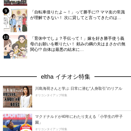
「自転車借りたよ～！」って勝手に!? ママ友の常識
が理解できない！ 次に貸してと言ってきたのは…
「育休中でしょ？手伝って！」嫁を好き勝手使う義
母のお願いを断りたい！ 頼みの綱の夫はまさかの無
関心!? 自体は最悪の結末に…
eltha イチオシ特集
川島海荷さんと学ぶ 日常に潜む“人身取引”のリアル
オリコンタイアップ特集
マクドナルドが40年にわたり支える「小学生の甲子
園」
オリコンタイアップ特集