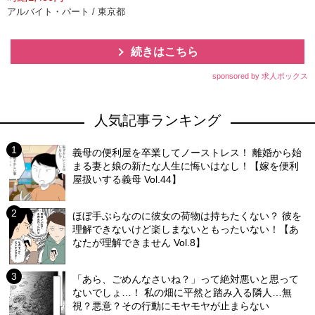
アルバイト・パート / 東京都
続きはこちら
sponsored by 求人ボックス
人気記事ランキング
義母の便利屋を卒業してノーストレス！ 離婚から始
まる妻と娘の新たな人生に悔いはなし！【嫁を便利
屋扱いする義母 Vol.44】
ほぼ手ぶらなのに彼女の荷物は持ちたくない？ 彼を
理解できないけど楽しまないともったいない！【あ
なたが理解できません Vol.8】
「あら、ごめんなさいね？」って絶対悪いと思って
ないでしょ…！ 私の畑に平然と踏み入る隣人…無
視？悪意？その行動にモヤモヤが止まらない