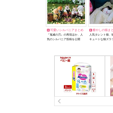
可愛いシルバニアまとめ
癒やしの猫ま
『鬼滅の刃』の再現ほか、人
人気タレント猫、
気のシルバニア投稿を公開
キュートな猫ズラ