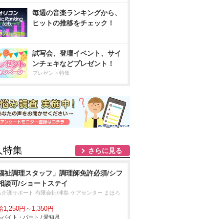
毎週の音楽ランキングから、
ヒットの推移をチェック！
試写会、登壇イベント、サイ
ンチェキなどプレゼント！
プレゼント特集
人特集
さらに見る
福祉調理スタッフ」調理師免許必須/シフ
相談可/ショートステイ
も介護サポート 有限会社/津島 ケアセンター まほろ
1,250円～1,350円
バイト・パート / 愛知県