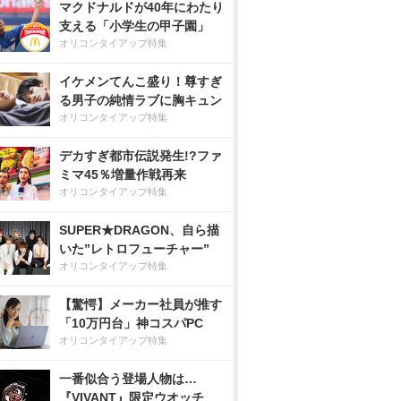
マクドナルドが40年にわたり
支える「小学生の甲子園」
オリコンタイアップ特集
イケメンてんこ盛り！尊すぎ
る男子の純情ラブに胸キュン
オリコンタイアップ特集
デカすぎ都市伝説発生!?ファ
ミマ45％増量作戦再来
オリコンタイアップ特集
SUPER★DRAGON、自ら描
いた”レトロフューチャー”
オリコンタイアップ特集
【驚愕】メーカー社員が推す
「10万円台」神コスパPC
オリコンタイアップ特集
一番似合う登場人物は…
『VIVANT』限定ウオッチ