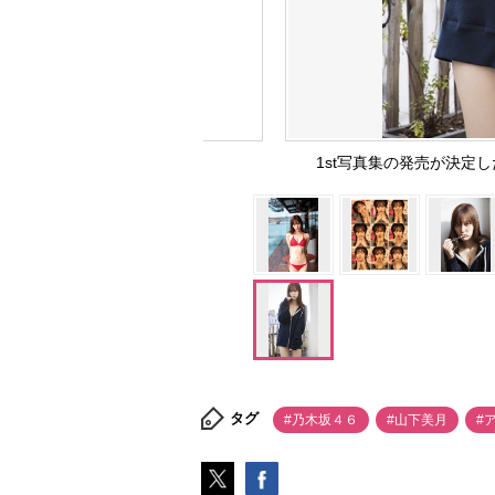
1st写真集の発売が決定
タグ
#乃木坂４６
#山下美月
#