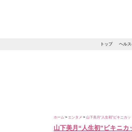
トップ
ヘルス
メイク・コスメ・スキ
ホーム
>
エンタメ
>
山下美月“人生初”ビキニカ
山下美月“人生初”ビキニ