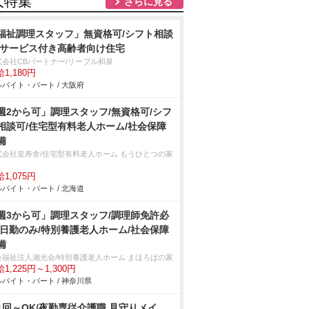
人特集
さらに見る
福祉調理スタッフ」無資格可/シフト相談
/サービス付き高齢者向け住宅
式会社CBパートナー/リーブル和泉
1,180円
バイト・パート / 大阪府
週2から可」調理スタッフ/無資格可/シフ
相談可/住宅型有料老人ホーム/社会保障
備
式会社皇寿舎/住宅型有料老人ホーム もうひとつの家
1,075円
バイト・パート / 北海道
週3から可」調理スタッフ/調理師免許必
/日勤のみ/特別養護老人ホーム/社会保障
備
会福祉法人湘光会/特別養護老人ホーム まほろばの家
1,225円～1,300円
バイト・パート / 神奈川県
1回～OK/夜勤専従介護職 見守りメイ