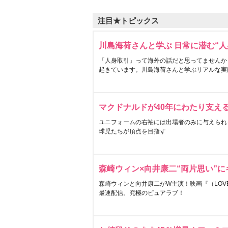
注目★トピックス
川島海荷さんと学ぶ 日常に潜む“人
「人身取引」って海外の話だと思ってませんか
起きています。川島海荷さんと学ぶリアルな実
マクドナルドが40年にわたり支え
ユニフォームの右袖には出場者のみに与えられ
球児たちが頂点を目指す
森崎ウィン×向井康二“両片思い”
森崎ウィンと向井康二がW主演！映画『（LOVE S
最速配信。究極のピュアラブ！