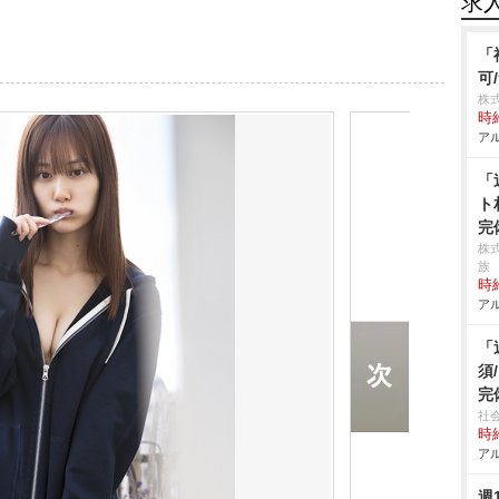
求
「
可
株
時給
アル
「
ト
完
株
族
時給
アル
「
須
完
社
時給
アル
週