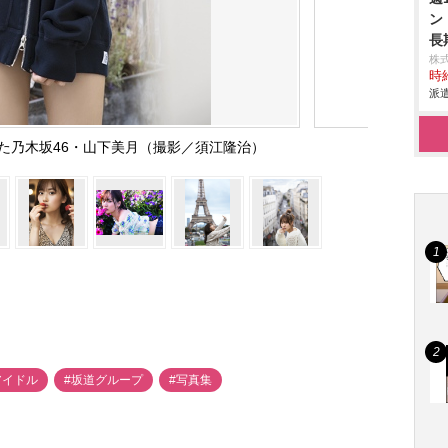
ン
長
株
時給
派遣
した乃木坂46・山下美月（撮影／須江隆治）
アイドル
#坂道グループ
#写真集