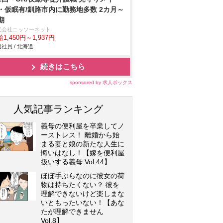
・仮眠有/釧路市内に勤務地多数 2カ月～
期
式会社ニッソーネット
1,450円～1,937円
社員 / 北海道
続きはこちら
sponsored by 求人ボックス
人気記事ランキング
義母の便利屋を卒業してノ
ーストレス！ 離婚から始
まる妻と娘の新たな人生に
悔いはなし！【嫁を便利屋
扱いする義母 Vol.44】
ほぼ手ぶらなのに彼女の荷
物は持ちたくない？ 彼を
理解できないけど楽しまな
いともったいない！【あな
たが理解できません
Vol.8】