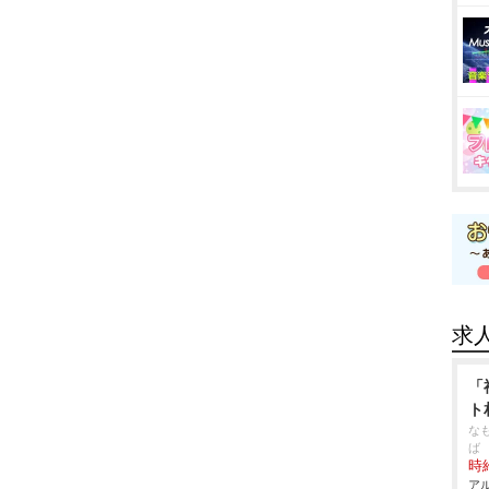
求
「
ト
な
ば
時給
アル