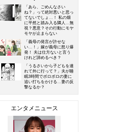
「あら、ごめんなさい
ね？」って絶対悪いと思っ
てないでしょ…！ 私の畑
に平然と踏み入る隣人…無
視？悪意？その行動にモヤ
モヤが止まらない
「義母の発言が許せな
い…！」嫁が義母に怒り爆
発！ 夫は仕方ないと言う
けれど諦めるべき？
「うるさいから子どもを連
れて外に行って？」夫が睡
眠3時間でボロボロの妻に
追い打ちをかける…妻の反
撃なるか？
エンタメニュース