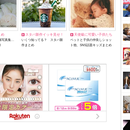
とめ
スタバ新作イッキ見せ！
天使級に可愛い子供たち
猫写真集…
いくつ知ってる？ スタバ新
ペットと子供の仲良しショッ
リ
作まとめ
ト他、SNS話題キッズまとめ