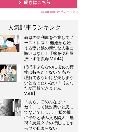
続きはこちら
sponsored by 求人ボックス
人気記事ランキング
義母の便利屋を卒業してノ
ーストレス！ 離婚から始
まる妻と娘の新たな人生に
悔いはなし！【嫁を便利屋
扱いする義母 Vol.44】
ほぼ手ぶらなのに彼女の荷
物は持ちたくない？ 彼を
理解できないけど楽しまな
いともったいない！【あな
たが理解できません
Vol.8】
「あら、ごめんなさい
ね？」って絶対悪いと思っ
てないでしょ…！ 私の畑
に平然と踏み入る隣人…無
視？悪意？その行動にモヤ
モヤが止まらない