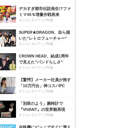
デカすぎ都市伝説発生!?ファ
ミマ45％増量作戦再来
オリコンタイアップ特集
SUPER★DRAGON、自ら描
いた”レトロフューチャー”
オリコンタイアップ特集
CROWN HEAD、結成1周年
で見えた”バンドらしさ”
オリコンタイアップ特集
【驚愕】メーカー社員が推す
「10万円台」神コスパPC
オリコンタイアップ特集
「別班のよう」腕時計で
『VIVANT』の世界観再現
オリコンタイアップ特集
自販機にピッ！ですぐに買え