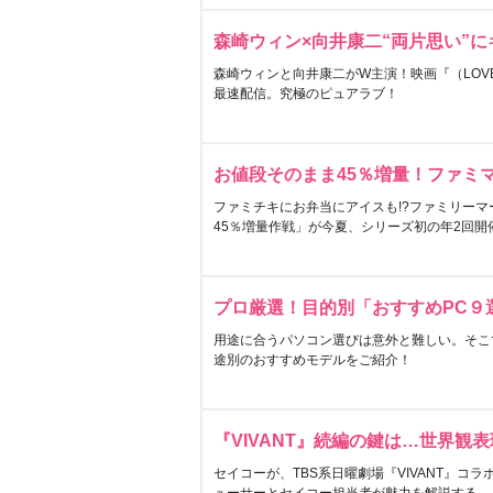
森崎ウィン×向井康二“両片思い”
森崎ウィンと向井康二がW主演！映画『（LOVE S
最速配信。究極のピュアラブ！
お値段そのまま45％増量！ファミ
ファミチキにお弁当にアイスも!?ファミリーマ
45％増量作戦」が今夏、シリーズ初の年2回開
プロ厳選！目的別「おすすめPC９
用途に合うパソコン選びは意外と難しい。そこ
途別のおすすめモデルをご紹介！
『VIVANT』続編の鍵は…世界観
セイコーが、TBS系日曜劇場『VIVANT』コ