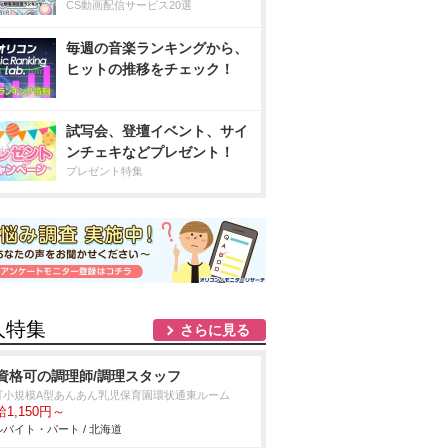
CS動画配信サービス20選
毎週の音楽ランキングから、
ヒットの推移をチェック！
試写会、登壇イベント、サイ
ンチェキなどプレゼント！
プレゼント特集
人特集
さらに見る
資格可の調理師/調理スタッフ
可小規模A型あんあん乳児保育園環状通東ルーム
1,150円～
バイト・パート / 北海道