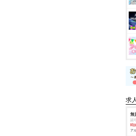
求
無
認
時給
アル