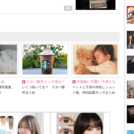
とめ
スタバ新作イッキ見せ！
天使級に可愛い子供たち
猫写真集…
いくつ知ってる？ スタバ新
ペットと子供の仲良しショッ
リ
作まとめ
ト他、SNS話題キッズまとめ