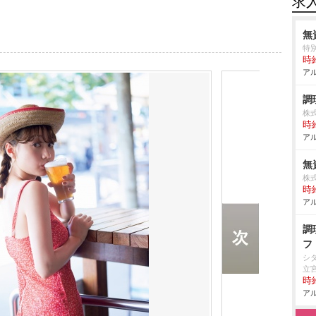
求
無
特
時給
アル
調
株
時給
アル
無
株
時給
アル
調
フ
シ
立
時給
アル