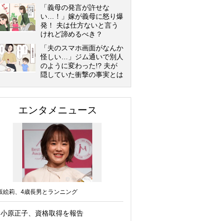
「義母の発言が許せな
い…！」嫁が義母に怒り爆
発！ 夫は仕方ないと言う
けれど諦めるべき？
「夫のスマホ画面がなんか
怪しい…」ジム通いで別人
のように変わった!? 夫が
隠していた衝撃の事実とは
エンタメニュース
坂絵莉、4歳長男とランニング
小原正子、資格取得を報告