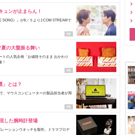
にキュンが止まらん！
ONG）』が8／５よりJ:COM STREAMで
マ夏の大盤振る舞い
ートの人気企画「お値段そのまま おかわり
催！
選」とは？
で、マウスコンピューターの製品担当者が用
表現した腕時計登場
ラボレーションウオッチを製作。ドラマプロデ