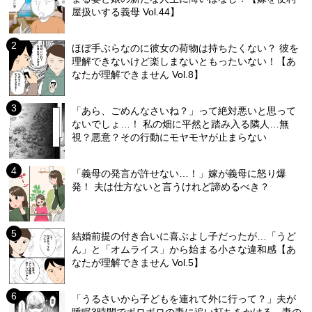
屋扱いする義母 Vol.44】
ほぼ手ぶらなのに彼女の荷物は持ちたくない？ 彼を
理解できないけど楽しまないともったいない！【あ
なたが理解できません Vol.8】
「あら、ごめんなさいね？」って絶対悪いと思って
ないでしょ…！ 私の畑に平然と踏み入る隣人…無
視？悪意？その行動にモヤモヤが止まらない
「義母の発言が許せない…！」嫁が義母に怒り爆
発！ 夫は仕方ないと言うけれど諦めるべき？
結婚前提の付き合いに喜ぶよし子だったが…「うど
ん」と「オムライス」から始まる小さな違和感【あ
なたが理解できません Vol.5】
「うるさいから子どもを連れて外に行って？」夫が