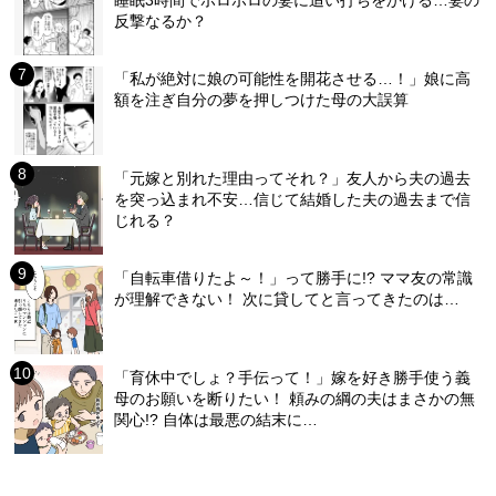
睡眠3時間でボロボロの妻に追い打ちをかける…妻の
反撃なるか？
「私が絶対に娘の可能性を開花させる…！」娘に高
額を注ぎ自分の夢を押しつけた母の大誤算
「元嫁と別れた理由ってそれ？」友人から夫の過去
を突っ込まれ不安…信じて結婚した夫の過去まで信
じれる？
「自転車借りたよ～！」って勝手に!? ママ友の常識
が理解できない！ 次に貸してと言ってきたのは…
「育休中でしょ？手伝って！」嫁を好き勝手使う義
母のお願いを断りたい！ 頼みの綱の夫はまさかの無
関心!? 自体は最悪の結末に…