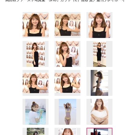
高田秋ファースト写真集『SHU』カット（C）熊谷 貫／週刊プレイボーイ