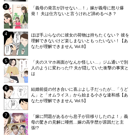
「義母の発言が許せない…！」嫁が義母に怒り爆
発！ 夫は仕方ないと言うけれど諦めるべき？
ほぼ手ぶらなのに彼女の荷物は持ちたくない？ 彼を
理解できないけど楽しまないともったいない！【あ
なたが理解できません Vol.8】
「夫のスマホ画面がなんか怪しい…」ジム通いで別
人のように変わった!? 夫が隠していた衝撃の事実と
は
結婚前提の付き合いに喜ぶよし子だったが…「うど
ん」と「オムライス」から始まる小さな違和感【あ
なたが理解できません Vol.5】
「嫁に問題があるから息子が目移りしたのよ！」義
母の驚きの見解に唖然…嫁の高学歴が原因だと主
張!?