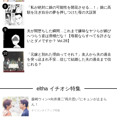
「私が絶対に娘の可能性を開花させる…！」娘に高
額を注ぎ自分の夢を押しつけた母の大誤算
夫が闇堕ちした瞬間…これまで嫌味なヤツらが媚び
へつらう姿は滑稽だな！【母親ならすべてを許さな
いとダメですか？ Vol.28】
「元嫁と別れた理由ってそれ？」友人から夫の過去
を突っ込まれ不安…信じて結婚した夫の過去まで信
じれる？
eltha イチオシ特集
森崎ウィン×向井康二“両片思い”にキュンが止まら
ん！
オリコンタイアップ特集