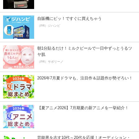
自販機にピッ！ですぐに買えちゃう
（PR）ジハンピ
朝1分貼るだけ！ミルクピールで一日中ずっとうるツ
ヤ肌
（PR）サボリーノ
2026年7月夏ドラマも、注目作＆話題作が勢ぞろい！
【夏アニメ2026】7月期夏の新アニメを一挙紹介！
芸能界を志す10代～20代を応援！オーディション・