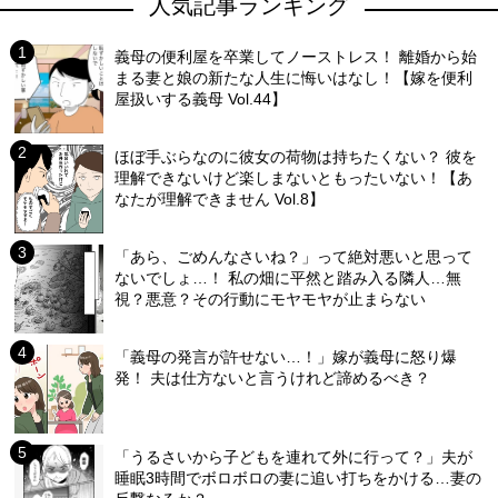
人気記事ランキング
義母の便利屋を卒業してノーストレス！ 離婚から始
まる妻と娘の新たな人生に悔いはなし！【嫁を便利
屋扱いする義母 Vol.44】
ほぼ手ぶらなのに彼女の荷物は持ちたくない？ 彼を
理解できないけど楽しまないともったいない！【あ
なたが理解できません Vol.8】
「あら、ごめんなさいね？」って絶対悪いと思って
ないでしょ…！ 私の畑に平然と踏み入る隣人…無
視？悪意？その行動にモヤモヤが止まらない
「義母の発言が許せない…！」嫁が義母に怒り爆
発！ 夫は仕方ないと言うけれど諦めるべき？
「うるさいから子どもを連れて外に行って？」夫が
睡眠3時間でボロボロの妻に追い打ちをかける…妻の