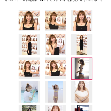
高田秋ファースト写真集『SHU』カット（C）熊谷 貫／週刊プレイボーイ