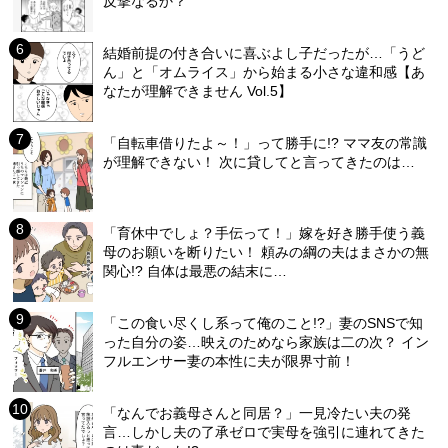
反撃なるか？
結婚前提の付き合いに喜ぶよし子だったが…「うど
ん」と「オムライス」から始まる小さな違和感【あ
なたが理解できません Vol.5】
「自転車借りたよ～！」って勝手に!? ママ友の常識
が理解できない！ 次に貸してと言ってきたのは…
「育休中でしょ？手伝って！」嫁を好き勝手使う義
母のお願いを断りたい！ 頼みの綱の夫はまさかの無
関心!? 自体は最悪の結末に…
「この食い尽くし系って俺のこと!?」妻のSNSで知
った自分の姿…映えのためなら家族は二の次？ イン
フルエンサー妻の本性に夫が限界寸前！
「なんでお義母さんと同居？」一見冷たい夫の発
言…しかし夫の了承ゼロで実母を強引に連れてきた