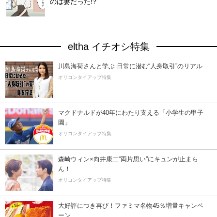
のは妻だった!?
eltha イチオシ特集
川島海荷さんと学ぶ 日常に潜む“人身取引”のリアル
オリコンタイアップ特集
マクドナルドが40年にわたり支える「小学生の甲子
園」
オリコンタイアップ特集
森崎ウィン×向井康二“両片思い”にキュンが止まら
ん！
オリコンタイアップ特集
大好評につき再び！ファミマ名物45％増量キャンペ
ーン