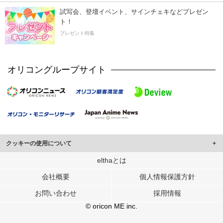
試写会、登壇イベント、サインチェキなどプレゼン
ト！
プレゼント特集
オリコングループサイト
クッキーの使用について
このサイトでは Cookie を使用して、ユーザーに合わせたコンテンツや広告の
elthaとは
表示、ソーシャル メディア機能の提供、広告の表示回数やクリック数の測定を
会社概要
個人情報保護方針
行っています。
また、ユーザーによるサイトの利用状況についても情報を収集し、ソーシャル
お問い合わせ
採用情報
メディアや広告配信、データ解析の各パートナーに提供しています。
各パートナーは、この情報とユーザーが各パートナーに提供した他の情報や、
© oricon ME inc.
ユーザーが各パートナーのサービスを使用したときに収集した他の情報を組み
合わせて使用することがあります。