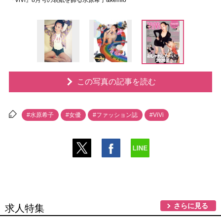
『ViVi』8月号の表紙を飾る水原希子&kemio
この写真の記事を読む
#水原希子
#女優
#ファッション誌
#ViVi
さらに見る
求人特集