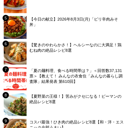
【今日の献立】2026年8月3日(月)「ピリ辛肉みそ
丼」
【驚きのやわらかさ！】ヘルシーなのに大満足！鶏
むね肉の絶品レシピ8選
「夏の麺料理、食べる時間帯は？」＜回答数37,131
票＞【教えて！ みんなの衣食住「みんなの暮らし調
査隊」結果発表 第610回】
【夏野菜の王様！】苦みがクセになる！ピーマンの
絶品レシピ8選
コスパ最強！ひき肉の絶品レシピ8選【和・洋・エス
ニック全部うまい】