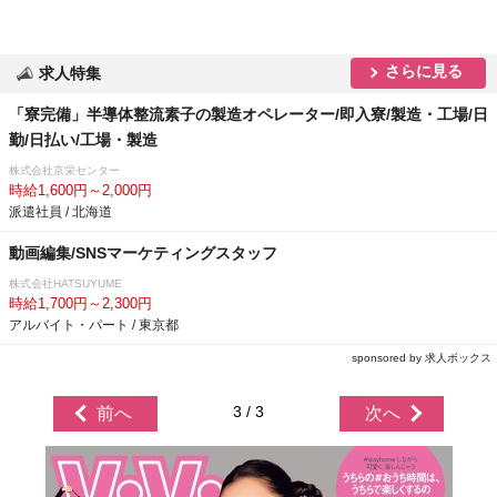
さらに見る
求人特集
「寮完備」半導体整流素子の製造オペレーター/即入寮/製造・工場/日
勤/日払い/工場・製造
株式会社京栄センター
時給1,600円～2,000円
派遣社員 / 北海道
動画編集/SNSマーケティングスタッフ
株式会社HATSUYUME
時給1,700円～2,300円
アルバイト・パート / 東京都
sponsored by 求人ボックス
3 / 3
前へ
次へ