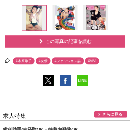
この写真の記事を読む
#水原希子
#女優
#ファッション誌
#ViVi
さらに見る
求人特集
歯科助手/未経験OK・扶養内勤務OK