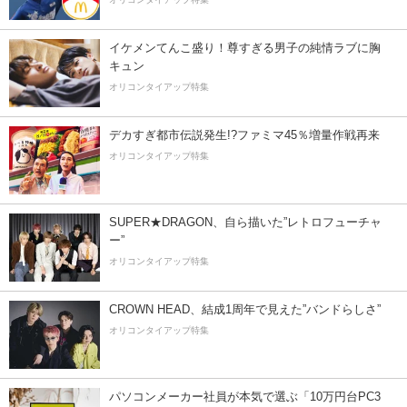
イケメンてんこ盛り！尊すぎる男子の純情ラブに胸
キュン
オリコンタイアップ特集
デカすぎ都市伝説発生!?ファミマ45％増量作戦再来
オリコンタイアップ特集
SUPER★DRAGON、自ら描いた”レトロフューチャ
ー”
オリコンタイアップ特集
CROWN HEAD、結成1周年で見えた”バンドらしさ”
オリコンタイアップ特集
パソコンメーカー社員が本気で選ぶ「10万円台PC3