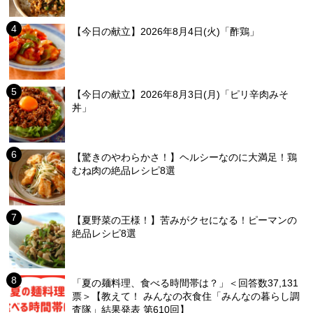
【今日の献立】2026年8月4日(火)「酢鶏」
【今日の献立】2026年8月3日(月)「ピリ辛肉みそ
丼」
【驚きのやわらかさ！】ヘルシーなのに大満足！鶏
むね肉の絶品レシピ8選
【夏野菜の王様！】苦みがクセになる！ピーマンの
絶品レシピ8選
「夏の麺料理、食べる時間帯は？」＜回答数37,131
票＞【教えて！ みんなの衣食住「みんなの暮らし調
査隊」結果発表 第610回】