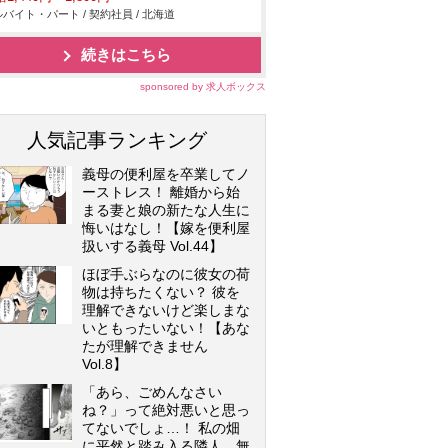
バイト・パート / 契約社員 / 北海道
続きはこちら
sponsored by 求人ボックス
人気記事ランキング
義母の便利屋を卒業してノ
ーストレス！ 離婚から始
まる妻と娘の新たな人生に
悔いはなし！【嫁を便利屋
扱いする義母 Vol.44】
ほぼ手ぶらなのに彼女の荷
物は持ちたくない？ 彼を
理解できないけど楽しまな
いともったいない！【あな
たが理解できません
Vol.8】
「あら、ごめんなさい
ね？」って絶対悪いと思っ
てないでしょ…！ 私の畑
に平然と踏み入る隣人…無