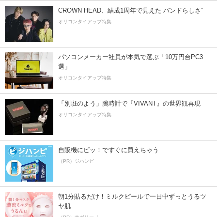
CROWN HEAD、結成1周年で見えた”バンドらしさ”
オリコンタイアップ特集
パソコンメーカー社員が本気で選ぶ「10万円台PC3
選」
オリコンタイアップ特集
「別班のよう」腕時計で『VIVANT』の世界観再現
オリコンタイアップ特集
自販機にピッ！ですぐに買えちゃう
（PR）ジハンピ
朝1分貼るだけ！ミルクピールで一日中ずっとうるツ
ヤ肌